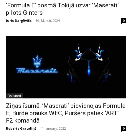
‘Formula E’ posmā Tokijā uzvar ‘Maserati’
pilots Ginters
Juris Dargēvičs
-
30. March, 2024
0
Featured
Ziņas īsumā: ‘Maserati’ pievienojas Formula
E, Burdē brauks WEC, Puršērs paliek ‘ART’
F2 komandā
Roberts Graudiņš
-
11. January, 2022
0