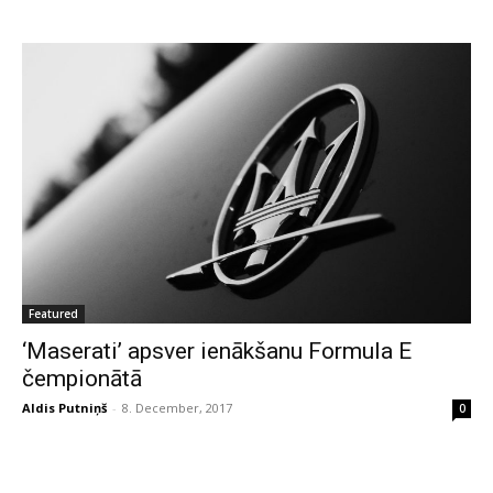
Featured
‘Maserati’ apsver ienākšanu Formula E
čempionātā
Aldis Putniņš
-
8. December, 2017
0