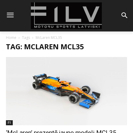
Home
Tags
McLaren MCL35
TAG: MCLAREN MCL35
F1
‘McLaren’ prezentē jauno modeli MCL35