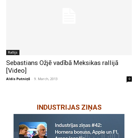
Rallijs
Sebastians Ožjē vadībā Meksikas rallijā
[Video]
Aldis Putniņš
-
9. March, 2013
0
INDUSTRIJAS ZIŅAS