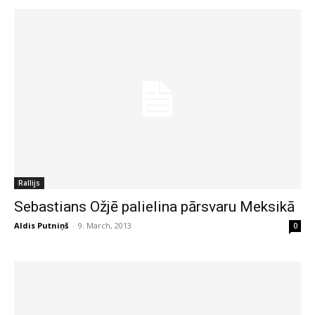
Rallijs
Sebastians Ožjē palielina pārsvaru Meksikā
Aldis Putniņš
-
9. March, 2013
0