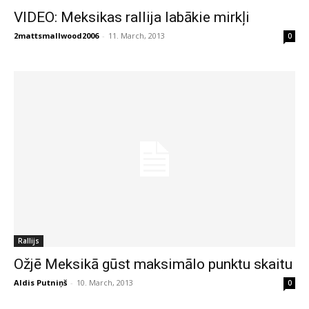
VIDEO: Meksikas rallija labākie mirkļi
2mattsmallwood2006
-
11. March, 2013
0
Rallijs
Ožjē Meksikā gūst maksimālo punktu skaitu
Aldis Putniņš
-
10. March, 2013
0