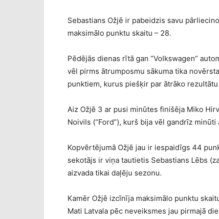
Sebastians Ožjē ir pabeidzis savu pārliecino
maksimālo punktu skaitu – 28.
Pēdējās dienas rītā gan “Volkswagen” autom
vēl pirms ātrumposmu sākuma tika novērstas
punktiem, kurus piešķir par ātrāko rezultāt
Aiz Ožjē 3 ar pusi minūtes finišēja Miko Hi
Noivils (“Ford”), kurš bija vēl gandrīz minūti
Kopvērtējumā Ožjē jau ir iespaidīgs 44 pun
sekotājs ir viņa tautietis Sebastians Lēbs 
aizvada tikai daļēju sezonu.
Kamēr Ožjē izcīnīja maksimālo punktu skait
Mati Latvala pēc neveiksmes jau pirmajā die