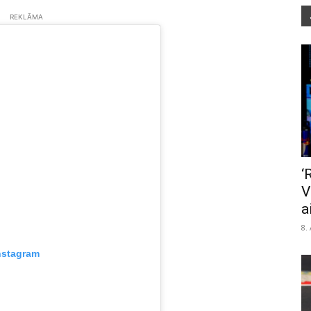
REKLĀMA
‘
V
a
8.
nstagram