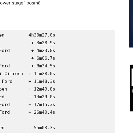
“Power stage” posmā.
en         4h30m27.0s

            + 3m28.9s

Ford        + 4m23.8s

            + 6m06.7s

Ford        + 8m34.5s

i Citroen  + 11m28.0s

 Ford      + 11m48.3s

oen        + 12m49.8s

rd         + 14m29.0s

Ford       + 17m15.3s

Ford       + 26m40.4s

en         + 55m03.3s