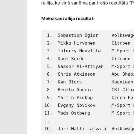
rallija, ko viņš saņēma par trešo rezultātu 
Meksikas rallija rezultāti
 1.  Sebastien Ogier     Volkswag
 2.  Mikko Hirvonen      Citroen 
 3.  Thierry Neuville    M-Sport 
 4.  Dani Sordo          Citroen 
 5.  Nasser Al-Attiyah   M-Sport 
 6.  Chris Atkinson      Abu Dhab
 7.  Ken Block           Hoonigan
 8.  Benito Guerra       CRT Citr
 9.  Martin Prokop       Czech Fo
10.  Evgeny Novikov      M-Sport 
11.  Mads Ostberg        M-Sport 
...

16.  Jari-Matti Latvala  Volkswag