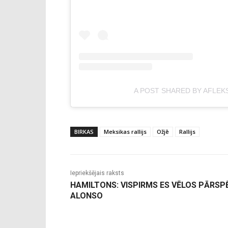
A POST SHARED BY AFLEK
BIRKAS
Meksikas rallijs
Ožjē
Rallijs
Iepriekšējais raksts
HAMILTONS: VISPIRMS ES VĒLOS PĀRSP
ALONSO
-