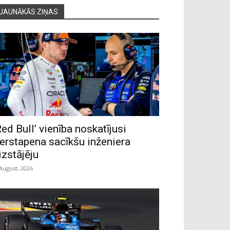
JAUNĀKĀS ZIŅAS
Red Bull’ vienība noskatījusi
erstapena sacīkšu inženiera
izstājēju
 August, 2026