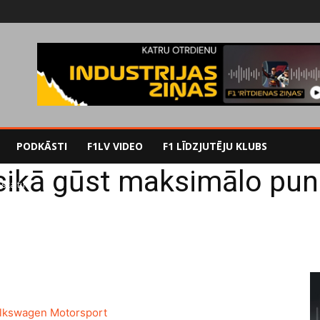
PODKĀSTI
F1LV VIDEO
F1 LĪDZJUTĒJU KLUBS
ikā gūst maksimālo pun
skaitu