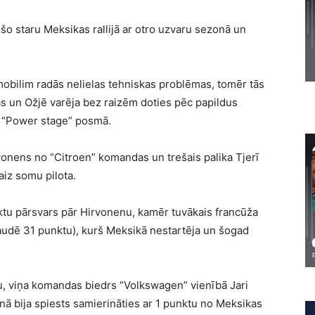
šo staru Meksikas rallijā ar otro uzvaru sezonā un
obilim radās nelielas tehniskas problēmas, tomēr tās
 un Ožjē varēja bez raizēm doties pēc papildus
u “Power stage” posmā.
rvonens no “Citroen” komandas un trešais palika Tjerī
 aiz somu pilota.
ktu pārsvars pār Hirvonenu, kamēr tuvākais francūža
(zaudē 31 punktu), kurš Meksikā nestartēja un šogad
u, viņa komandas biedrs “Volkswagen” vienībā Jari
nā bija spiests samierināties ar 1 punktu no Meksikas