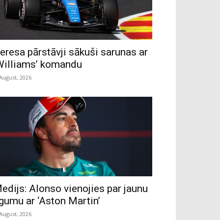
eresa pārstāvji sākuši sarunas ar
Williams’ komandu
 August, 2026
edijs: Alonso vienojies par jaunu
īgumu ar ‘Aston Martin’
 August, 2026