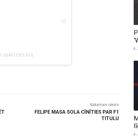
P
‘
8.
S (@AFLEKS.EU)
Nākamais raksts
ĒT
FELIPE MASA SOLA CĪNĪTIES PAR F1
M
TITULU
l
8.