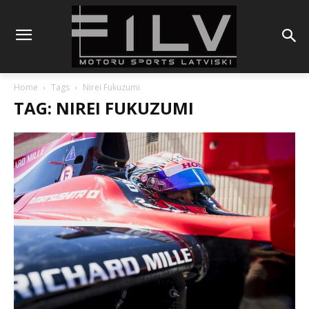
Home
Tags
Nirei Fukuzumi
TAG: NIREI FUKUZUMI