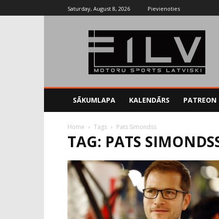
Saturday, August 8, 2026
Pievienoties
SĀKUMLAPA
KALENDĀRS
PATREON
Home
Tags
Pats Simondss
TAG: PATS SIMONDS