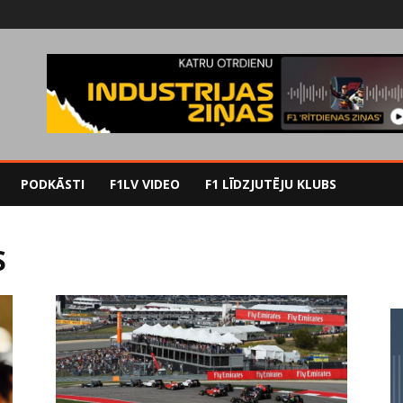
PODKĀSTI
F1LV VIDEO
F1 LĪDZJUTĒJU KLUBS
S