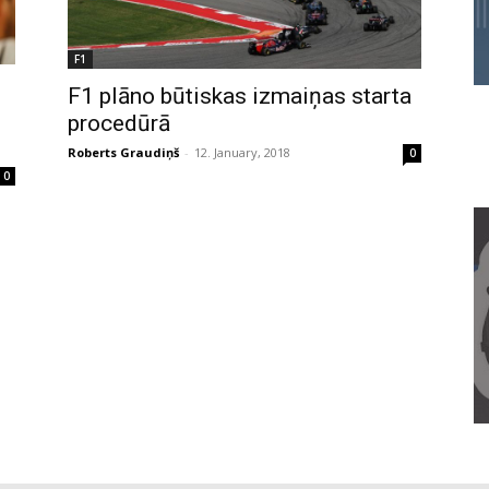
F1
F1 plāno būtiskas izmaiņas starta
procedūrā
Roberts Graudiņš
-
12. January, 2018
0
0