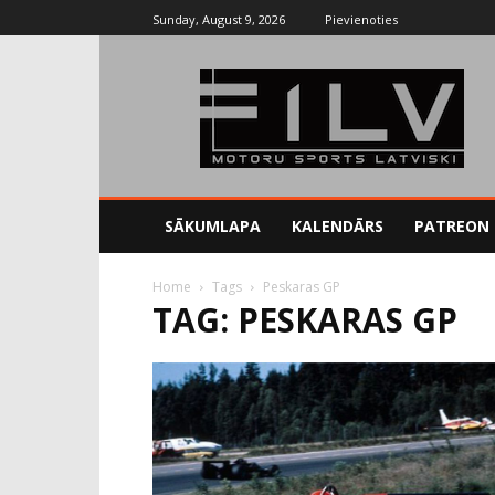
Sunday, August 9, 2026
Pievienoties
SĀKUMLAPA
KALENDĀRS
PATREON
Home
Tags
Peskaras GP
TAG: PESKARAS GP