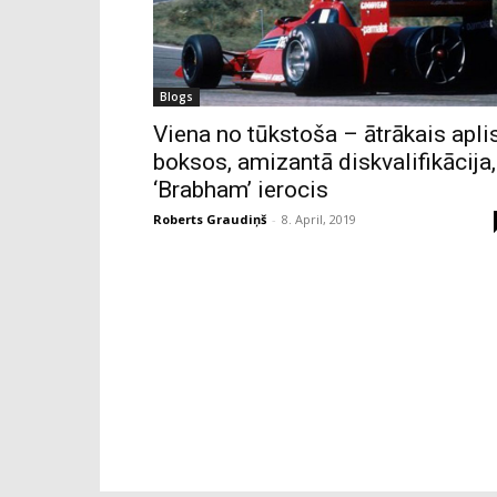
Blogs
Viena no tūkstoša – ātrākais apli
boksos, amizantā diskvalifikācija,
‘Brabham’ ierocis
Roberts Graudiņš
-
8. April, 2019