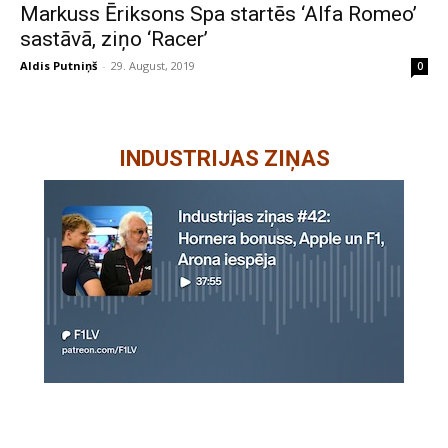
Markuss Ēriksons Spa startēs ‘Alfa Romeo’
sastāvā, ziņo ‘Racer’
Aldis Putniņš
-
29. August, 2019
0
INDUSTRIJAS ZIŅAS