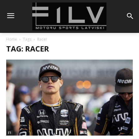
Home
Tags
Racer
TAG: RACER
F1