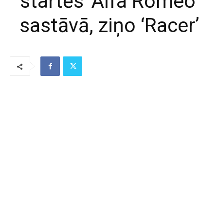
startēs ‘Alfa Romeo’
sastāvā, ziņo ‘Racer’