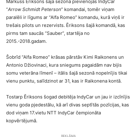
Markuss Ēriksons šajā sezonā pievienojās IndyCar
“
Arrow Schmidt Peterson
” komandai, tomēr viņam
paralēli ir līgums ar “Alfa Romeo” komandu, kurā viņš ir
trešais pilots un rezervists. Ēriksons šajā komandā, kas
pirms tam saucās “Sauber”, startēja no
2015.-2018.gadam.
Šobrīd “Alfa Romeo” krāsas pārstāv Kimi Raikonens un
Antonio Džiovinaci, kura sniegums pagaidām nav bijis
somu veterāna līmenī – itālis šajā sezonā nopelnījis tikai
vienu punktu, salīdzinot ar 31, kas ir Raikonena kontā.
Tostarp Ēriksons šogad debitēja IndyCar un jau ir izcīnījis
vienu goda pjedestālu, kā arī divas septītās pozīcijas, kas
dod viņam 17.vietu NTT IndyCar čempionāta
kopvērtējumā.
REKLĀMA