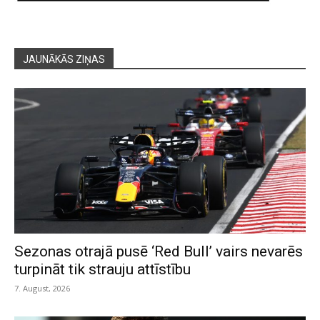
JAUNĀKĀS ZIŅAS
Sezonas otrajā pusē ‘Red Bull’ vairs nevarēs
turpināt tik strauju attīstību
7. August, 2026