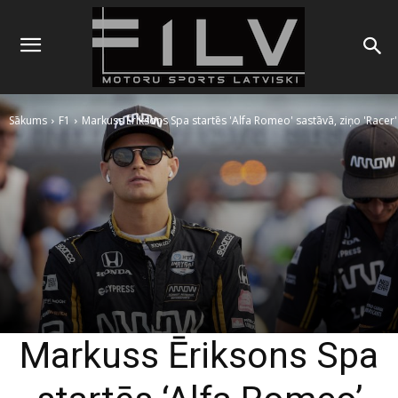
Sākums
F1
Markuss Ēriksons Spa startēs 'Alfa Romeo' sastāvā, ziņo 'Racer'
Markuss Ēriksons Spa