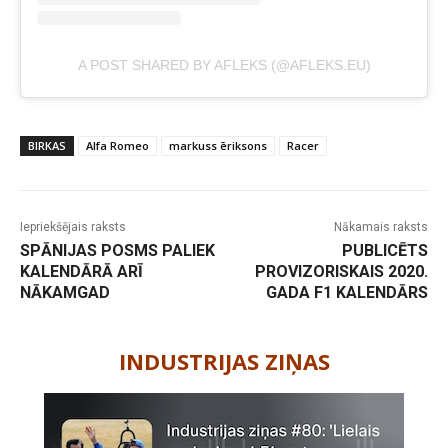
A POST SHARED BY AFLEKS (@AFLEKS.EU)
BIRKAS
Alfa Romeo
markuss ēriksons
Racer
Iepriekšējais raksts
Nākamais raksts
SPĀNIJAS POSMS PALIEK
PUBLICĒTS
KALENDĀRĀ ARĪ
PROVIZORISKAIS 2020.
NĀKAMGAD
GADA F1 KALENDĀRS
-
INDUSTRIJAS ZIŅAS