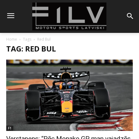
Home
Tags
Red Bul
TAG: RED BUL
F1
Verstapens: “Pēc Monako GP man vajadzēs