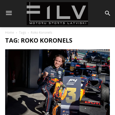
Home
Tags
Roko Koronels
TAG: ROKO KORONELS