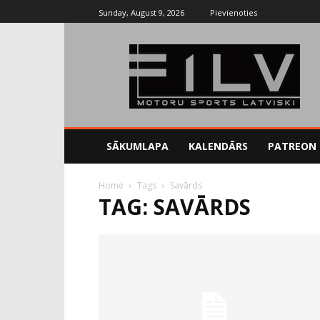
Sunday, August 9, 2026
Pievienoties
SĀKUMLAPA
KALENDĀRS
PATREON
Home
Tags
Savārds
TAG: SAVĀRDS