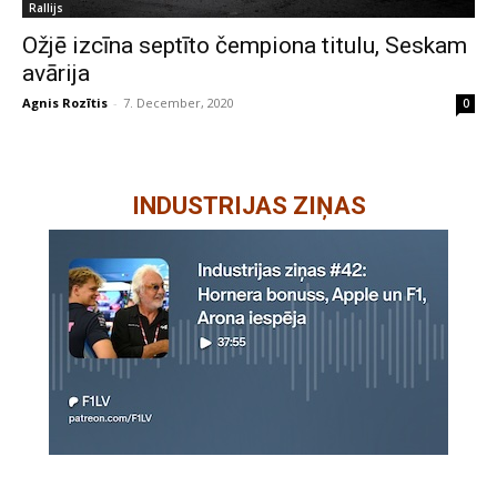
Rallijs
Ožjē izcīna septīto čempiona titulu, Seskam
avārija
Agnis Rozītis
-
7. December, 2020
0
INDUSTRIJAS ZIŅAS