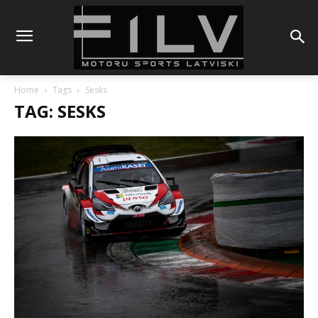
Home
Tags
Sesks
TAG: SESKS