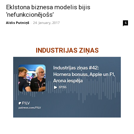
Eklstona biznesa modelis bijis
‘nefunkcionējošs’
Aldis Putniņš
-
24. January, 2017
6
INDUSTRIJAS ZIŅAS