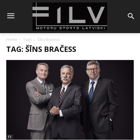
Home
Tags
Šīns Bračess
TAG: ŠĪNS BRAČESS
F1