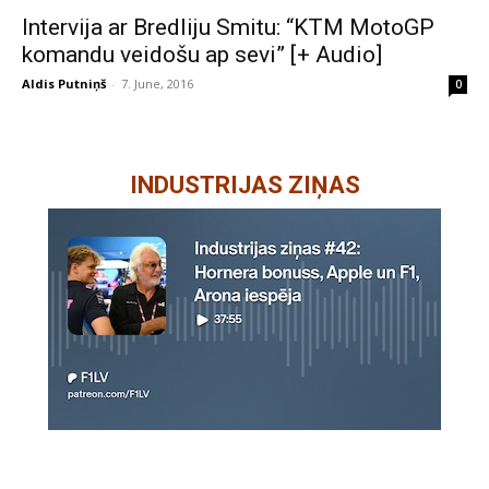
Intervija ar Bredliju Smitu: “KTM MotoGP
komandu veidošu ap sevi” [+ Audio]
Aldis Putniņš
-
7. June, 2016
0
INDUSTRIJAS ZIŅAS