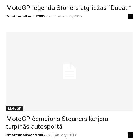
MotoGP leģenda Stoners atgriežas “Ducati”
2mattsmallwood2006
-
23. November, 2015
0
MotoGP
MotoGP čempions Stouners karjeru
turpinās autosportā
2mattsmallwood2006
-
27. January, 2013
0