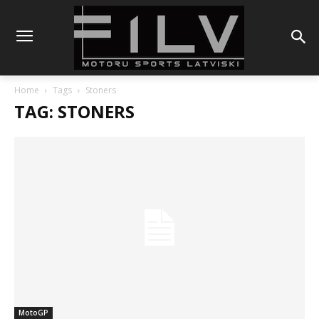
Home
Tags
Stoners
TAG: STONERS
MotoGP