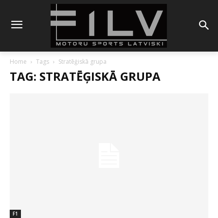
Home
Tags
Stratēģiskā grupa
TAG: STRATĒĢISKĀ GRUPA
F1