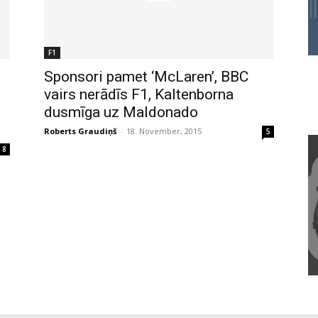
F1
Sponsori pamet ‘McLaren’, BBC
vairs nerādīs F1, Kaltenborna
dusmīga uz Maldonado
Roberts Graudiņš
-
18. November, 2015
5
8