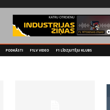
PODKĀSTI
F1LV VIDEO
F1 LĪDZJUTĒJU KLUBS