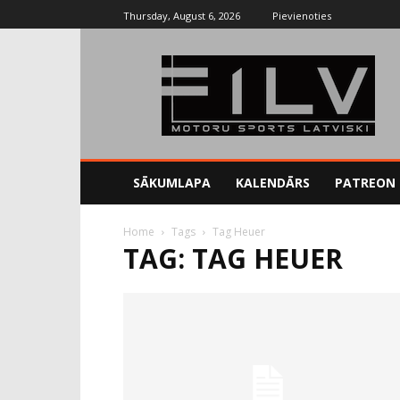
Thursday, August 6, 2026
Pievienoties
SĀKUMLAPA
KALENDĀRS
PATREON
Home
Tags
Tag Heuer
TAG: TAG HEUER