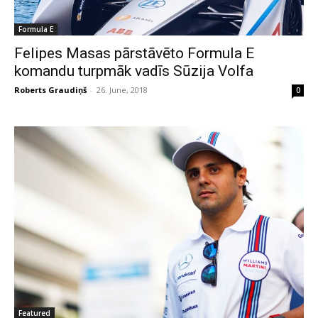
Formula E
Felipes Masas pārstāvēto Formula E
komandu turpmāk vadīs Sūzija Volfa
Roberts Graudiņš
-
26. June, 2018
0
Featured