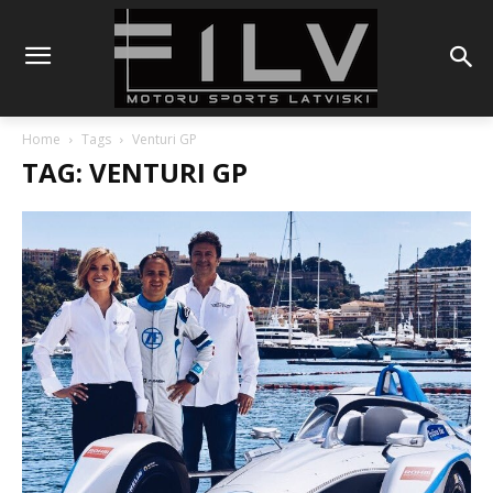
Home
Tags
Venturi GP
TAG: VENTURI GP