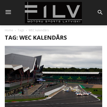
Home
Tags
WEC kalendārs
TAG: WEC KALENDĀRS