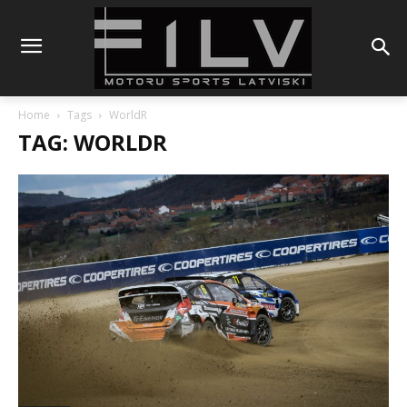
Home
Tags
WorldR
TAG: WORLDR