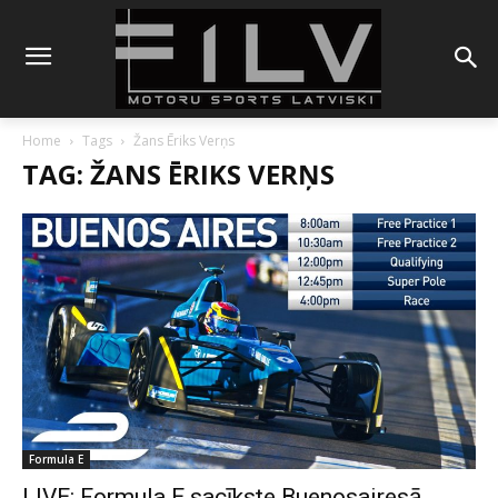
Home
Tags
Žans Ēriks Verņs
TAG: ŽANS ĒRIKS VERŅS
Formula E
LIVE: Formula E sacīkste Buenosairesā