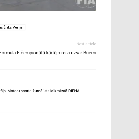
s Ēriks Verņs
Next article
Formula E čempionātā kārtējo reizi uzvar Buemi
s. Motoru sporta žurnālists laikrakstā DIENA.