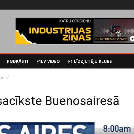
PODKĀSTI
F1LV VIDEO
F1 LĪDZJUTĒJU KLUBS
airesā
sacīkste Buenosairesā