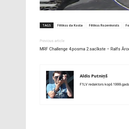
TAGS
Fēlikss da Kosta
Fēlikss Rozenkvists
F
Previous article
MRF Challenge 4.posma 2.sacīkste – Ralfs Āro
Aldis Putniņš
F1LV redaktors kopš 1999.gada