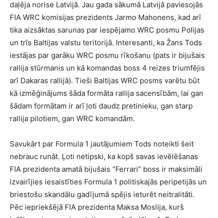
daļēja norise Latvijā. Jau gada sākumā Latvijā paviesojās
FIA WRC komisijas prezidents Jarmo Mahonens, kad arī
tika aizsāktas sarunas par iespējamo WRC posmu Polijas
un trīs Baltijas valstu teritorijā. Interesanti, ka Žans Tods
iestājas par garāku WRC posmu rīkošanu (pats ir bijušais
rallija stūrmanis un kā komandas boss 4 reizes triumfējis
arī Dakaras rallijā). Tieši Baltijas WRC posms varētu būt
kā izmēģinājums šāda formāta rallija sacensībām, lai gan
šādam formātam ir arī ļoti daudz pretinieku, gan starp
rallija pilotiem, gan WRC komandām.
Savukārt par Formula 1 jautājumiem Tods noteikti šeit
nebrauc runāt. Ļoti netipski, ka kopš savas ievēlēšanas
FIA prezidenta amatā bijušais “Ferrari” boss ir maksimāli
izvairījies iesaistīties Formula 1 politiskajās peripetijās un
briestošu skandālu gadījumā spējis ieturēt neitralitāti.
Pēc iepriekšējā FIA prezidenta Maksa Moslija, kurš