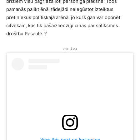
brīžiem visu pagrieza ļoti personīgā plāksnē, Tods
pamanās palikt ēnā, tādejādi neiegūstot izteiktus
pretiniekus politiskajā arēnā, jo kurš gan var oponēt
cilvēkam, kas tik pašaizliedzīgi cīnās par satiksmes
drošību Pasaulē..?
REKLĀMA
View this post on Instagram