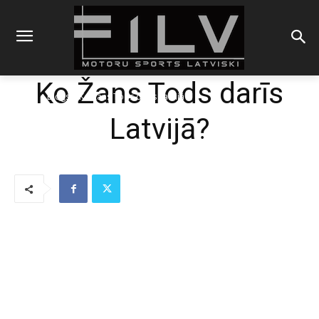
Ko Žans Tods darīs
Sākums
Blogs
Ko Žans Tods darīs Latvijā?
Latvijā?