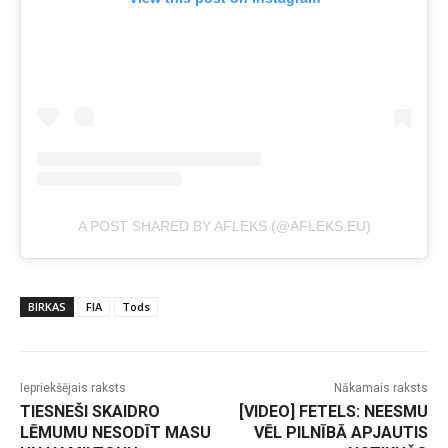
A POST SHARED BY AFLEKS (@AFLEKS.EU)
BIRKAS
FIA
Tods
Iepriekšējais raksts
Nākamais raksts
TIESNEŠI SKAIDRO
[VIDEO] FETELS: NEESMU
LĒMUMU NESODĪT MASU
VĒL PILNĪBĀ APJAUTIS