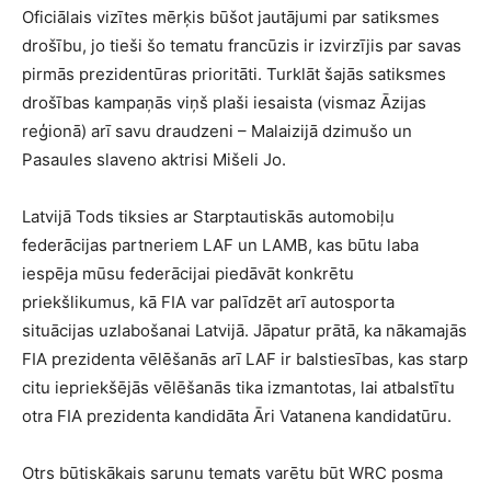
Oficiālais vizītes mērķis būšot jautājumi par satiksmes
drošību, jo tieši šo tematu francūzis ir izvirzījis par savas
pirmās prezidentūras prioritāti. Turklāt šajās satiksmes
drošības kampaņās viņš plaši iesaista (vismaz Āzijas
reģionā) arī savu draudzeni – Malaizijā dzimušo un
Pasaules slaveno aktrisi Mišeli Jo.
Latvijā Tods tiksies ar Starptautiskās automobiļu
federācijas partneriem LAF un LAMB, kas būtu laba
iespēja mūsu federācijai piedāvāt konkrētu
priekšlikumus, kā FIA var palīdzēt arī autosporta
situācijas uzlabošanai Latvijā. Jāpatur prātā, ka nākamajās
FIA prezidenta vēlēšanās arī LAF ir balstiesības, kas starp
citu iepriekšējās vēlēšanās tika izmantotas, lai atbalstītu
otra FIA prezidenta kandidāta Āri Vatanena kandidatūru.
Otrs būtiskākais sarunu temats varētu būt WRC posma