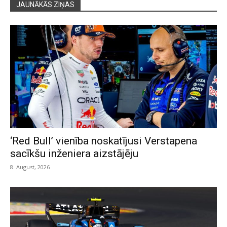
JAUNĀKĀS ZIŅAS
‘Red Bull’ vienība noskatījusi Verstapena
sacīkšu inženiera aizstājēju
8. August, 2026