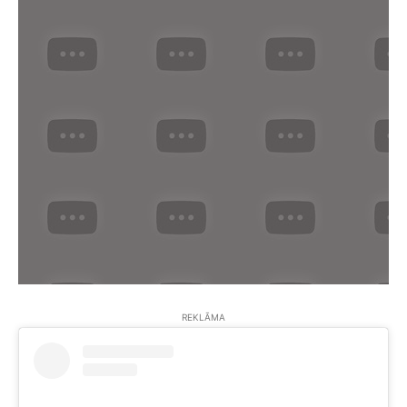
REKLĀMA