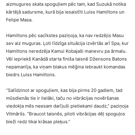
aizmugures skata spoguļiem pēc tam, kad Suzukā notika
kārtējā sadursme, kurā bija iesaistīti Luiss Hamiltons un
Felipe Masa.
Hamiltons pēc sacīkstes paziņoja, ka nav redzējis Masu
sev aiz muguras. Ļoti līdzīga situācija izvērtās arī Spa, kur
Hamiltons neredzēja Kamui Kobajaši manevru pa ārmalu.
Vēl iepriekš Kanādā starta finiša taisnē Džensons Batons
nepamanīja, ka viņam blakus mēģina iebraukt komandas
biedrs Luiss Hamiltons.
“Salīdzinot ar spoguļiem, kas bija pirms 20 gadiem, tad
mūsdienās tie ir lielāki, taču no vibrācijas novēršanas
viedokļa mēs neesam darījuši pietiekami daudz,” paziņoja
Vitmāršs. “Braucot taisnēs, piloti vibrācijas dēļ spoguļos
bieži redz tikai krāsas pleķus.”