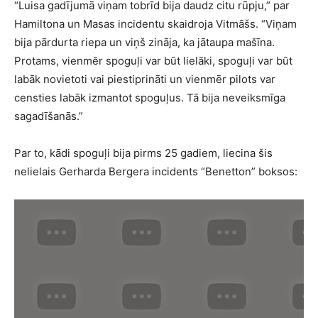
“Luisa gadījumā viņam tobrīd bija daudz citu rūpju,” par
Hamiltona un Masas incidentu skaidroja Vitmāšs. “Viņam
bija pārdurta riepa un viņš zināja, ka jātaupa mašīna.
Protams, vienmēr spoguļi var būt lielāki, spoguļi var būt
labāk novietoti vai piestiprināti un vienmēr pilots var
censties labāk izmantot spoguļus. Tā bija neveiksmīga
sagadīšanās.”
Par to, kādi spoguļi bija pirms 25 gadiem, liecina šis
nelielais Gerharda Bergera incidents “Benetton” boksos: