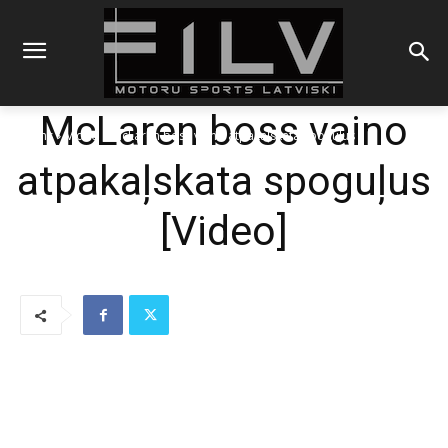
McLaren boss vaino
Sākums
Video
McLaren boss vaino atpakaļskata spoguļus
atpakaļskata spoguļus
[Video]