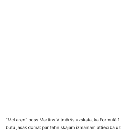
“McLaren” boss Martins Vitmāršs uzskata, ka Formulā 1
būtu jāsāk domāt par tehniskajām izmaiņām attiecībā uz