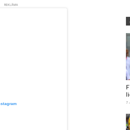
REKLĀMA
F
l
7.
nstagram