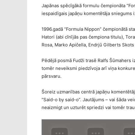
Japānas spēcīgākā formulu čempionāta “For
iespaidīgais japāņu komentētāja sniegums i
1996.gadā “Formula Nippon” čempionātā start
Hatori (abi cīnījās pas čempiona titulu), To
Rosa, Marko Apičella, Endrjū Gilberts Skots u
Pēdējā posmā Fudži trasē Ralfs Šūmahers iz
tomēr neveiksmi piedzīvoja arī viņa konkure
pārsvaru.
Šoreiz uzmanības centrā japāņu komentētāj
“Said-o by said-o”. Jautājums – vai šāda v
neaizmigt un uzturēt spriedzi vai tomēr tra