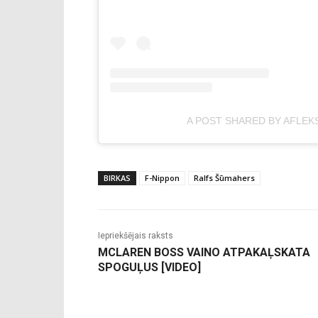
A POST SHARED BY AFLEK
BIRKAS
F-Nippon
Ralfs Šūmahers
Iepriekšējais raksts
MCLAREN BOSS VAINO ATPAKAĻSKATA
SPOGUĻUS [VIDEO]
-