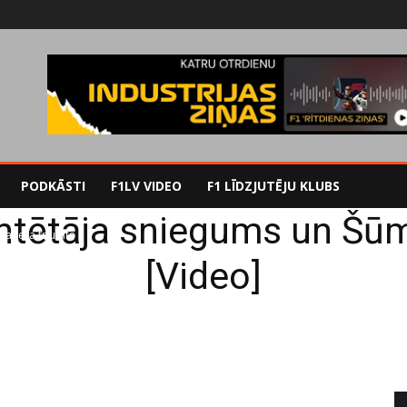
PODKĀSTI
F1LV VIDEO
F1 LĪDZJUTĒJU KLUBS
tētāja sniegums un Šūm
mahera triumfs
[Video]