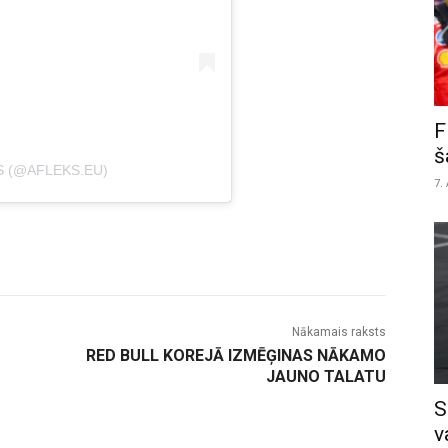
F
š
S (@AFLEKS.EU)
7.
Nākamais raksts
RED BULL KOREJĀ IZMĒĢINAS NĀKAMO
JAUNO TALATU
S
v