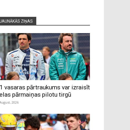
JAUNĀKĀS ZIŅAS
1 vasaras pārtraukums var izraisīt
ielas pārmaiņas pilotu tirgū
 August, 2026