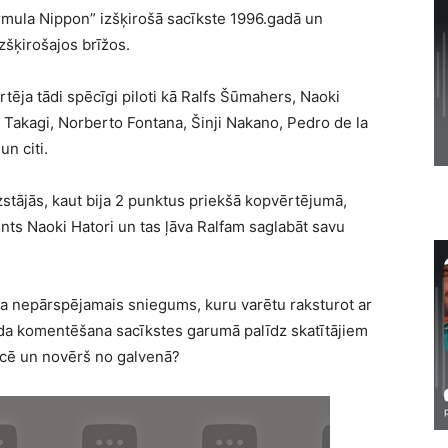
mula Nippon” izšķirošā sacīkste 1996.gadā un
zšķirošajos brīžos.
ēja tādi spēcīgi piloti kā Ralfs Šūmahers, Naoki
ra Takagi, Norberto Fontana, Šinji Nakano, Pedro de la
n citi.
stājās, kaut bija 2 punktus priekšā kopvērtējumā,
nts Naoki Hatori un tas ļāva Ralfam saglabāt savu
a nepārspējamais sniegums, kuru varētu raksturot ar
eida komentēšana sacīkstes garumā palīdz skatītājiem
ucē un novērš no galvenā?