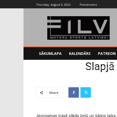
Thursday, August 6, 2026
Pievienoties
SĀKUMLAPA
KALENDĀRS
PATREON
Slapjā
Sākums
Uncategorized
Slapjā trasē Korejā ātrākai
Share
Jeongamas trasē sākās lietū un šādos laika