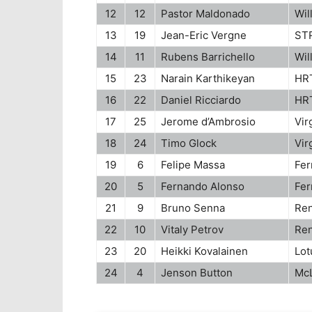
12
12
Pastor Maldonado
Wil
13
19
Jean-Eric Vergne
STR
14
11
Rubens Barrichello
Wil
15
23
Narain Karthikeyan
HR
16
22
Daniel Ricciardo
HR
17
25
Jerome d’Ambrosio
Vir
18
24
Timo Glock
Vir
19
6
Felipe Massa
Fer
20
5
Fernando Alonso
Fer
21
9
Bruno Senna
Ren
22
10
Vitaly Petrov
Ren
23
20
Heikki Kovalainen
Lot
24
4
Jenson Button
Mc