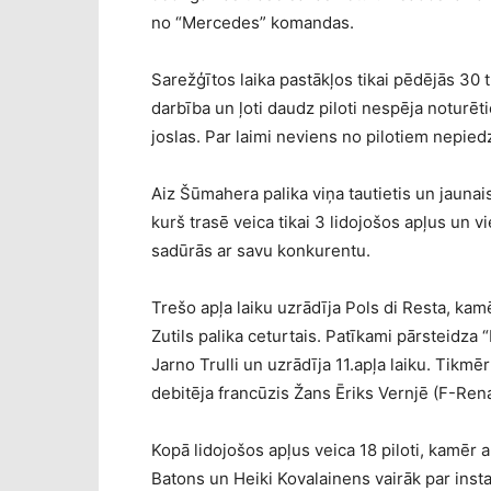
no “Mercedes” komandas.
Sarežģītos laika pastākļos tikai pēdējās 30 
darbība un ļoti daudz piloti nespēja noturēt
joslas. Par laimi neviens no pilotiem nepied
Aiz Šūmahera palika viņa tautietis un jauna
kurš trasē veica tikai 3 lidojošos apļus un 
sadūrās ar savu konkurentu.
Trešo apļa laiku uzrādīja Pols di Resta, ka
Zutils palika ceturtais. Patīkami pārsteidza
Jarno Trulli un uzrādīja 11.apļa laiku. Tikm
debitēja francūzis Žans Ēriks Vernjē (F-Rena
Kopā lidojošos apļus veica 18 piloti, kamēr a
Batons un Heiki Kovalainens vairāk par instal