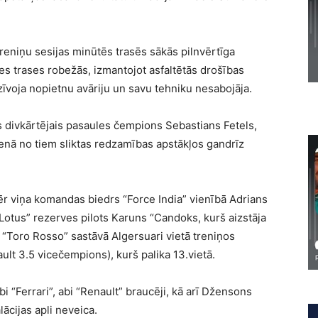
treniņu sesijas minūtēs trasēs sākās pilnvērtīga
ies trases robežās, izmantojot asfaltētās drošības
zīvoja nopietnu avāriju un savu tehniku nesabojāja.
is divkārtējais pasaules čempions Sebastians Fetels,
vienā no tiem sliktas redzamības apstākļos gandrīz
mēr viņa komandas biedrs “Force India” vienībā Adrians
 “Lotus” rezerves pilots Karuns “Candoks, kurš aizstāja
ēr “Toro Rosso” sastāvā Algersuari vietā treniņos
ult 3.5 vicečempions), kurš palika 13.vietā.
bi “Ferrari”, abi “Renault” braucēji, kā arī Džensons
ācijas apli neveica.