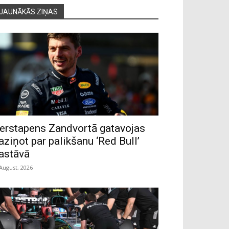
JAUNĀKĀS ZIŅAS
erstapens Zandvortā gatavojas
aziņot par palikšanu ‘Red Bull’
astāvā
 August, 2026