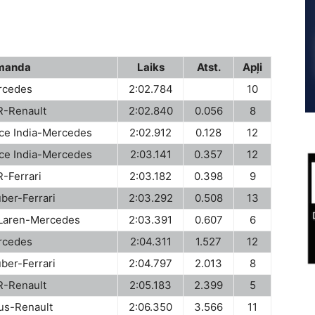
manda
Laiks
Atst.
Apļi
rcedes
2:02.784
10
-Renault
2:02.840
0.056
8
ce India-Mercedes
2:02.912
0.128
12
ce India-Mercedes
2:03.141
0.357
12
-Ferrari
2:03.182
0.398
9
ber-Ferrari
2:03.292
0.508
13
Laren-Mercedes
2:03.391
0.607
6
rcedes
2:04.311
1.527
12
ber-Ferrari
2:04.797
2.013
8
-Renault
2:05.183
2.399
5
us-Renault
2:06.350
3.566
11