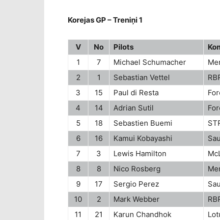
Korejas GP – Treniņi 1
V
No
Pilots
Ko
1
7
Michael Schumacher
Me
2
1
Sebastian Vettel
RBR
3
15
Paul di Resta
For
4
14
Adrian Sutil
For
5
18
Sebastien Buemi
STR
6
16
Kamui Kobayashi
Sau
7
3
Lewis Hamilton
Mc
8
8
Nico Rosberg
Me
9
17
Sergio Perez
Sau
10
2
Mark Webber
RBR
11
21
Karun Chandhok
Lot