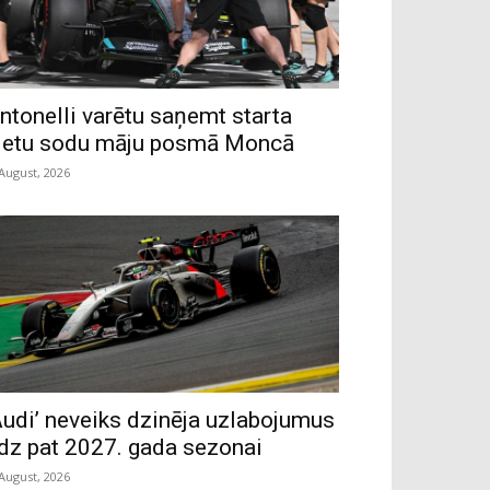
ntonelli varētu saņemt starta
ietu sodu māju posmā Moncā
 August, 2026
Audi’ neveiks dzinēja uzlabojumus
īdz pat 2027. gada sezonai
 August, 2026