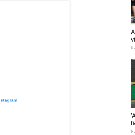
A
v
6.
nstagram
‘
l
6.