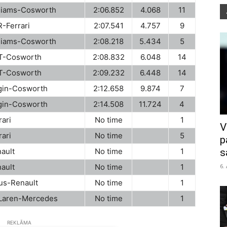
liams-Cosworth
2:06.852
4.068
11
-Ferrari
2:07.541
4.757
9
liams-Cosworth
2:08.218
5.434
5
T-Cosworth
2:08.832
6.048
14
T-Cosworth
2:09.232
6.448
14
gin-Cosworth
2:12.658
9.874
7
gin-Cosworth
2:14.508
11.724
4
rari
No time
1
V
rari
No time
5
p
s
ault
No time
1
6.
ault
No time
1
us-Renault
No time
1
Laren-Mercedes
No time
1
REKLĀMA