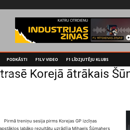
PODKĀSTI
F1LV VIDEO
F1 LĪDZJUTĒJU KLUBS
 trasē Korejā ātrākais Š
s Šūmahers
Pirmā treniņu sesija pirms Korejas GP izcīņas
 apstākļos labāko rezultātu uzrādīja Mihaels Šūmahers