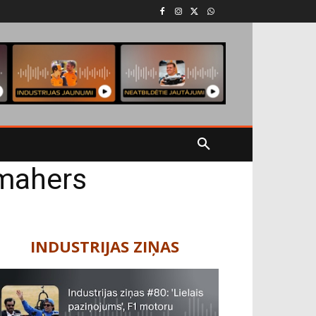
ūmahers
INDUSTRIJAS ZIŅAS