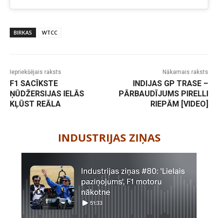
BIRKAS
WTCC
Iepriekšējais raksts
Nākamais raksts
F1 SACĪKSTE
INDIJAS GP TRASE –
ŅŪDŽERSIJAS IELĀS
PĀRBAUDĪJUMS PIRELLI
KĻŪST REĀLA
RIEPĀM [VIDEO]
-
INDUSTRIJAS ZIŅAS