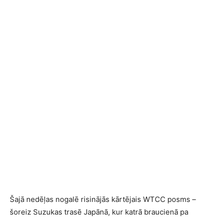
Šajā nedēļas nogalē risinājās kārtējais WTCC posms –
šoreiz Suzukas trasē Japānā, kur katrā braucienā pa