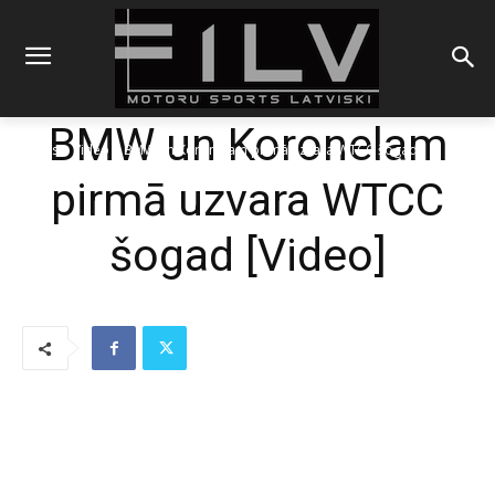
BMW un Koronelam
Sākums
Video
BMW un Koronelam pirmā uzvara WTCC šogad
pirmā uzvara WTCC
šogad [Video]