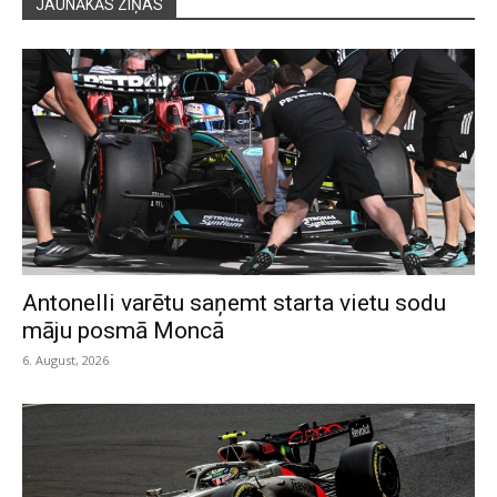
JAUNĀKĀS ZIŅAS
Antonelli varētu saņemt starta vietu sodu
māju posmā Moncā
6. August, 2026