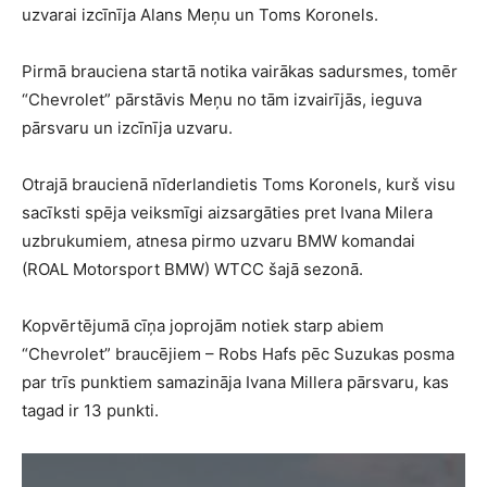
uzvarai izcīnīja Alans Meņu un Toms Koronels.
Pirmā brauciena startā notika vairākas sadursmes, tomēr
“Chevrolet” pārstāvis Meņu no tām izvairījās, ieguva
pārsvaru un izcīnīja uzvaru.
Otrajā braucienā nīderlandietis Toms Koronels, kurš visu
sacīksti spēja veiksmīgi aizsargāties pret Ivana Milera
uzbrukumiem, atnesa pirmo uzvaru BMW komandai
(ROAL Motorsport BMW) WTCC šajā sezonā.
Kopvērtējumā cīņa joprojām notiek starp abiem
“Chevrolet” braucējiem – Robs Hafs pēc Suzukas posma
par trīs punktiem samazināja Ivana Millera pārsvaru, kas
tagad ir 13 punkti.