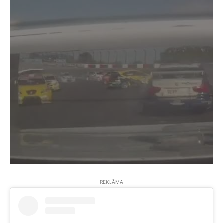
REKLĀMA