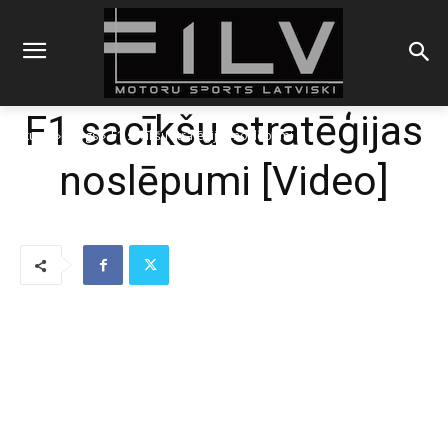
F1 sacīkšu stratēģijas
Sākums
Blogs
F1 sacīkšu stratēģijas noslēpumi
noslēpumi [Video]