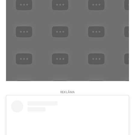
REKLĀMA