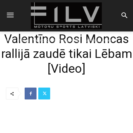
Valentīno Rosi Moncas
Sākums
Blogs
Valentīno Rosi Moncas rallijā zaudē tikai Lēbam
rallijā zaudē tikai Lēbam
[Video]