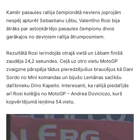
Kamēr pasaules rallija čempionātā neviens joprojām
nespēj apturēt Sebastianu Lēbu, Valentīno Rosi bija
ātrāks par astoņkārtējo pasaules čempionu divos
garākajos no deviņiem rallija ātrumposmiem.
Rezultātā Rosi ierindojās otrajā vietā un Lēbam finišā
zaudēja 24,2 sekundes. Ceļā uz otro vietu MotoGP
zvaigzne pārspēja tādus pieredzējušus braucējus kā Dani
Sordo no Mini komandas un bijušo Lemānas sacīkšu
dalībnieku Dino Kapello. Interesanti, ka rallijā piedalījās
arī Rosi kolēģis no MotoGP – Andrea Doviciozo, kurš
kopvērtējumā ieņēma 54.vietu.