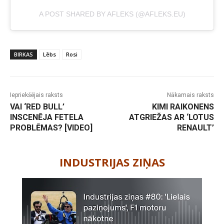
A POST SHARED BY AFLEKS (@AFLEKS.EU)
BIRKAS
Lēbs
Rosi
Iepriekšējais raksts
Nākamais raksts
VAI ‘RED BULL’
KIMI RAIKONENS
INSCENĒJA FETELA
ATGRIEŽAS AR ‘LOTUS
PROBLĒMAS? [VIDEO]
RENAULT’
-
INDUSTRIJAS ZIŅAS