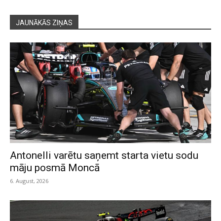
JAUNĀKĀS ZIŅAS
Antonelli varētu saņemt starta vietu sodu
māju posmā Moncā
6. August, 2026