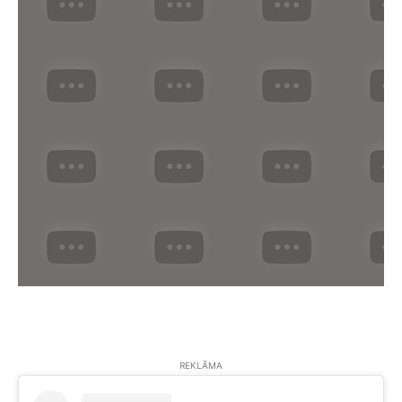
REKLĀMA