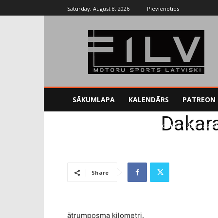
Saturday, August 8, 2026
Pievienoties
SĀKUMLAPA
KALENDĀRS
PATREON
Dakara
Sākums
Blogs
Dakaras rallija 2.dienas video apskat
Share
ātrumposma kilometri.