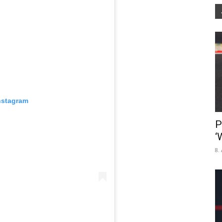
nstagram
P
‘
8.