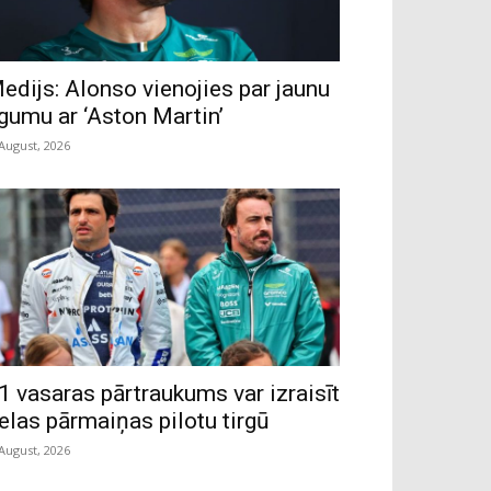
edijs: Alonso vienojies par jaunu
īgumu ar ‘Aston Martin’
 August, 2026
1 vasaras pārtraukums var izraisīt
ielas pārmaiņas pilotu tirgū
 August, 2026