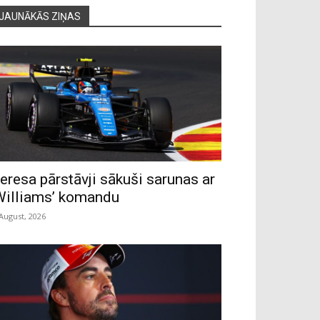
JAUNĀKĀS ZIŅAS
eresa pārstāvji sākuši sarunas ar
Williams’ komandu
 August, 2026