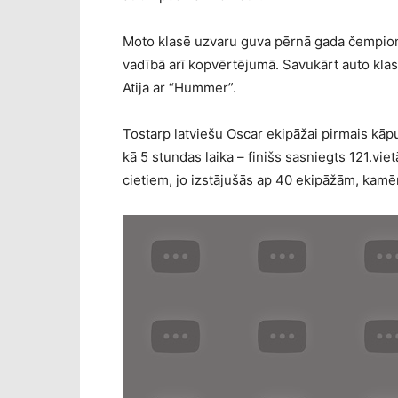
Moto klasē uzvaru guva pērnā gada čempions
vadībā arī kopvērtējumā. Savukārt auto kla
Atija ar “Hummer”.
Tostarp latviešu Oscar ekipāžai pirmais kāp
kā 5 stundas laika – finišs sasniegts 121.viet
cietiem, jo izstājušās ap 40 ekipāžām, kamē