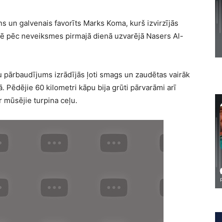
 un galvenais favorīts Marks Koma, kurš izvirzījās
sē pēc neveiksmes pirmajā dienā uzvarējā Nasers Al-
u pārbaudījums izrādījās ļoti smags un zaudētas vairāk
ā. Pēdējie 60 kilometri kāpu bija grūti pārvarāmi arī
r mūsējie turpina ceļu.