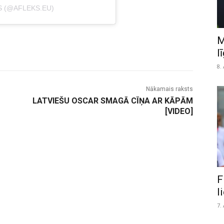
S (@AFLEKS.EU)
M
l
8.
Nākamais raksts
LATVIEŠU OSCAR SMAGĀ CĪŅA AR KĀPĀM
[VIDEO]
F
l
7.