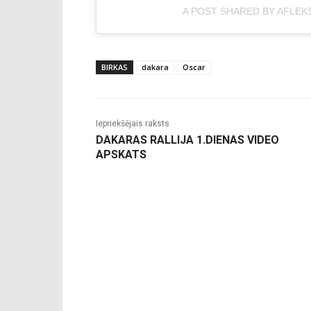
A POST SHARED BY AFLEK
BIRKAS
dakara
Oscar
Iepriekšējais raksts
DAKARAS RALLIJA 1.DIENAS VIDEO
APSKATS
-