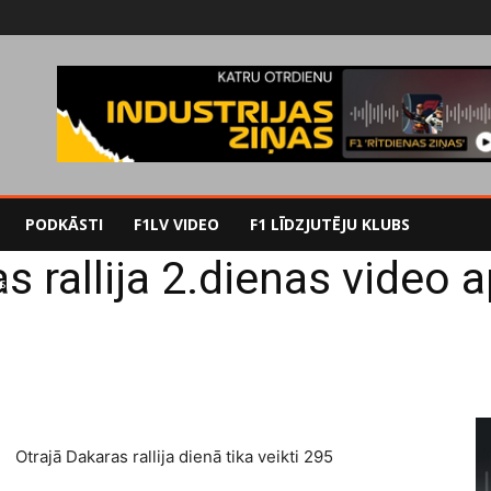
PODKĀSTI
F1LV VIDEO
F1 LĪDZJUTĒJU KLUBS
s rallija 2.dienas video 
s
Otrajā Dakaras rallija dienā tika veikti 295