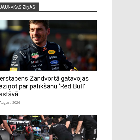
JAUNĀKĀS ZIŅAS
erstapens Zandvortā gatavojas
aziņot par palikšanu ‘Red Bull’
astāvā
 August, 2026