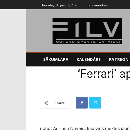
Thursday, August 6, 2026
Pievienoties
SĀKUMLAPA
KALENDĀRS
PATREON
‘Ferrari’ 
Sākums
Uncategorized
'Ferrari' apsver iespēju nol
Share
nolīgt Adrianu Ņūveju, kad viņš meklēs jaun