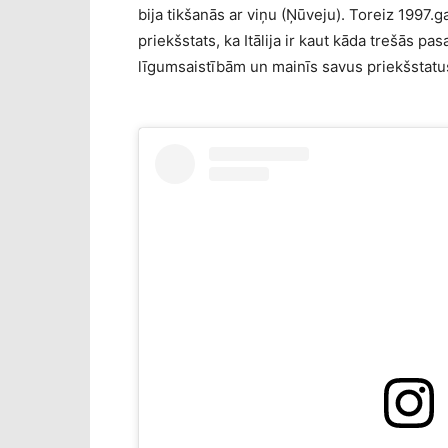
bija tikšanās ar viņu (Ņūveju). Toreiz 1997.g
priekšstats, ka Itālija ir kaut kāda trešās pas
līgumsaistībām un mainīs savus priekšstatus