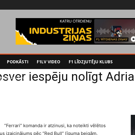
PODKĀSTI
F1LV VIDEO
F1 LĪDZJUTĒJU KLUBS
apsver iespēju nolīgt Adr
īgt Adrianu Ņūveju
“Ferrari” komanda ir atzinusi, ka noteikti vēlētos
us izaicinājums pēc “Red Bull” līguma beigām.