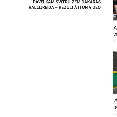
PAVELKAM SVĪTRU ZEM DAKARAS
RALLIJREIDA – REZULTĀTI UN VIDEO
A
v
6.
‘
l
6.