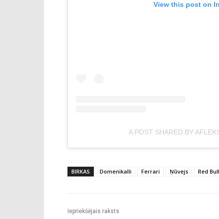
View this post on I
A POST SHARED BY AFLEK
BIRKAS
Domenikalli
Ferrari
Ņūvejs
Red Bul
Iepriekšējais raksts