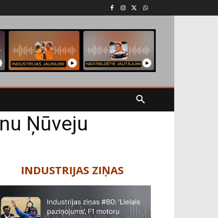
ianu Ņūveju
INDUSTRIJAS ZIŅAS