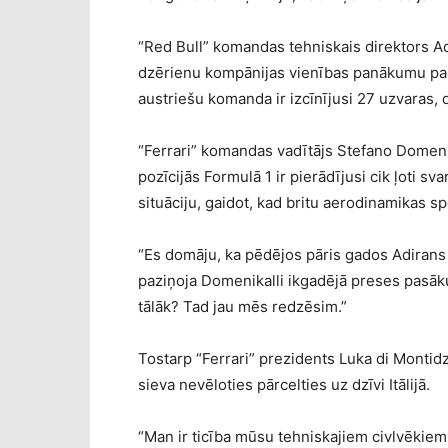
“Red Bull” komandas tehniskais direktors A
dzērienu kompānijas vienības panākumu pama
austriešu komanda ir izcīnījusi 27 uzvaras, 
“Ferrari” komandas vadītājs Stefano Domenika
pozīcijās Formulā 1 ir pierādījusi cik ļoti 
situāciju, gaidot, kad britu aerodinamikas sp
“Es domāju, ka pēdējos pāris gados Adirans Ņ
paziņoja Domenikalli ikgadējā preses pasāku
tālāk? Tad jau mēs redzēsim.”
Tostarp “Ferrari” prezidents Luka di Montidz
sieva nevēloties pārcelties uz dzīvi Itālijā.
“Man ir ticība mūsu tehniskajiem civlvēkiem