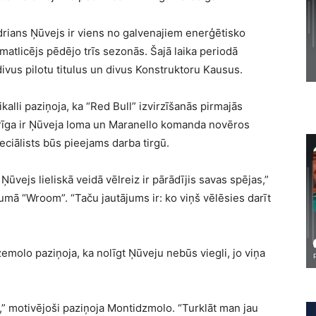
drians Ņūvejs ir viens no galvenajiem enerģētisko
tlicējs pēdējo trīs sezonās. Šajā laika periodā
divus pilotu titulus un divus Konstruktoru Kausus.
lli paziņoja, ka “Red Bull” izvirzīšanās pirmajās
svarīga ir Ņūveja loma un Maranello komanda novēros
eciālists būs pieejams darba tirgū.
ūvejs lieliskā veidā vēlreiz ir pārādījis savas spējas,”
mā “Wroom”. “Taču jautājums ir: ko viņš vēlēsies darīt
emolo paziņoja, ka nolīgt Ņūveju nebūs viegli, jo viņa
,” motivējoši paziņoja Montidzmolo. “Turklāt man jau