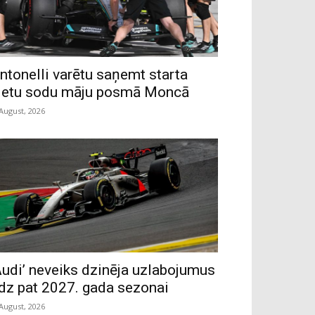
ntonelli varētu saņemt starta
ietu sodu māju posmā Moncā
 August, 2026
Audi’ neveiks dzinēja uzlabojumus
īdz pat 2027. gada sezonai
 August, 2026