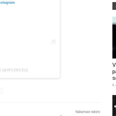
nstagram
V
S (@AFLEKS.EU)
p
s
6.
l
Nākamais raksts