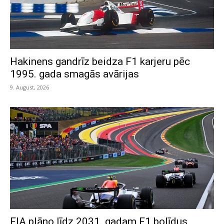
Hakinens gandrīz beidza F1 karjeru pēc
1995. gada smagās avārijas
9. August, 2026
FIA plāno līdz 2031. gadam F1 bolīdus