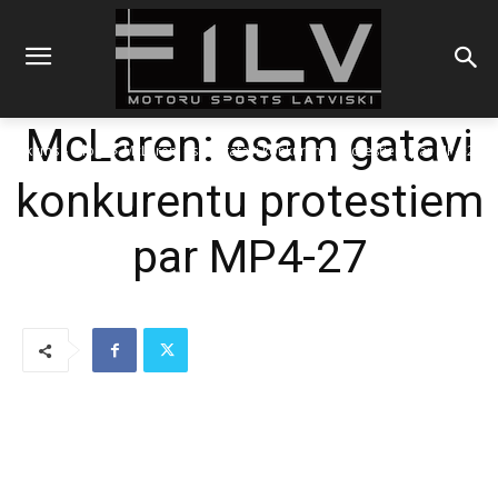
McLaren: esam gatavi
Sākums
Blogs
McLaren: esam gatavi konkurentu protestiem par MP4-27
konkurentu protestiem
par MP4-27