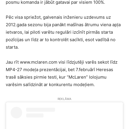
posmu komanda ir jābūt gatavai par visiem 100%.
Pēc visa spriežot, galvenais inženieru uzdevums uz
2012.gada sezonu bija panākt mašīnas ātrumu viena apļa
ietvaros, lai piloti varētu regulāri izcīnīt pirmās starta
pozīcijas un līdz ar to kontrolēt sacīkti, esot vadībā no
starta.
Jau rīt www.mclaren.com visi līdzjutēji varēs sekot līdz
MP4-27 modeļa prezentācijai, bet 7.februārī Heresas
trasē sāksies pirmie testi, kur “McLaren” lolojumu
varēsim salīdzināt ar konkurentu modeļiem.
REKLĀMA