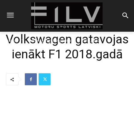
Volkswagen gatavojas
Sākums
F1
Volkswagen gatavojas ienākt F1 2018.gadā
ienākt F1 2018.gadā