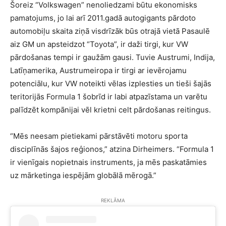
Šoreiz “Volkswagen” nenoliedzami būtu ekonomisks
pamatojums, jo lai arī 2011.gadā autogigants pārdoto
automobiļu skaita ziņā visdrīzāk būs otrajā vietā Pasaulē
aiz GM un apsteidzot “Toyota”, ir daži tirgi, kur VW
pārdošanas tempi ir gaužām gausi. Tuvie Austrumi, Indija,
Latīņamerika, Austrumeiropa ir tirgi ar ievērojamu
potenciālu, kur VW noteikti vēlas izplesties un tieši šajās
teritorijās Formula 1 šobrīd ir labi atpazīstama un varētu
palīdzēt kompānijai vēl krietni celt pārdošanas reitingus.
“Mēs neesam pietiekami pārstāvēti motoru sporta
disciplīnās šajos reģionos,” atzina Dirheimers. “Formula 1
ir vienīgais nopietnais instruments, ja mēs paskatāmies
uz mārketinga iespējām globālā mērogā.”
REKLĀMA