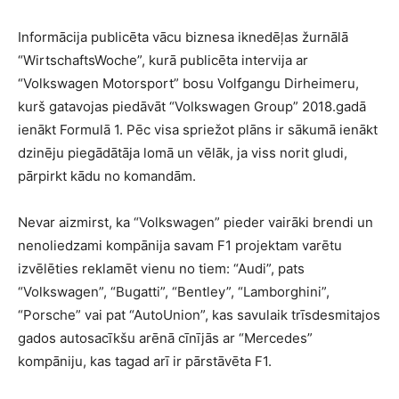
Informācija publicēta vācu biznesa iknedēļas žurnālā
“WirtschaftsWoche”, kurā publicēta intervija ar
“Volkswagen Motorsport” bosu Volfgangu Dirheimeru,
kurš gatavojas piedāvāt “Volkswagen Group” 2018.gadā
ienākt Formulā 1. Pēc visa spriežot plāns ir sākumā ienākt
dzinēju piegādātāja lomā un vēlāk, ja viss norit gludi,
pārpirkt kādu no komandām.
Nevar aizmirst, ka “Volkswagen” pieder vairāki brendi un
nenoliedzami kompānija savam F1 projektam varētu
izvēlēties reklamēt vienu no tiem: “Audi”, pats
“Volkswagen”, “Bugatti”, “Bentley”, “Lamborghini”,
“Porsche” vai pat “AutoUnion”, kas savulaik trīsdesmitajos
gados autosacīkšu arēnā cīnījās ar “Mercedes”
kompāniju, kas tagad arī ir pārstāvēta F1.