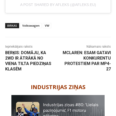
A POST SHARED BY AFLEKS (@AFLEKS.EU)
BIRKAS
Volkswagen
VW
Iepriekšējais raksts
Nākamais raksts
BERĶIS: DOMĀJU, KA
MCLAREN: ESAM GATAVI
2WD IR ĀTRĀKĀ NO
KONKURENTU
VIENA TILTA PIEDZIŅAS
PROTESTIEM PAR MP4-
KLASĒM
27
-
INDUSTRIJAS ZIŅAS