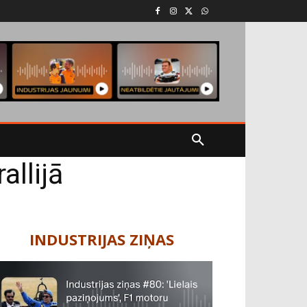
allijā
INDUSTRIJAS ZIŅAS