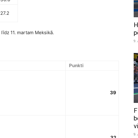
:27.2
H
p
līdz 11. martam Meksikā.
9.
Punkti
39
F
b
v
9.
32