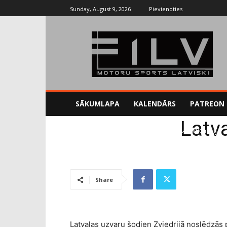
Sunday, August 9, 2026
Pievienoties
SĀKUMLAPA
KALENDĀRS
PATREON
Latva
Sākums
Rallijs
Latvala uzvar Zviedrijas WRC rallijā
Share
Latvalas uzvaru šodien Zviedrijā noslēdzās 