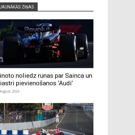
JAUNĀKĀS ZIŅAS
inoto noliedz runas par Sainca un
iastri pievienošanos ‘Audi’
 August, 2026