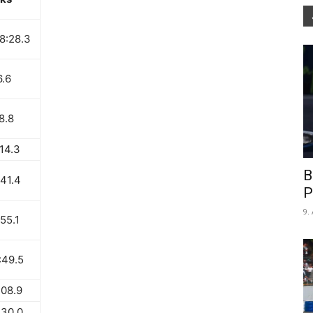
8:28.3
6.6
8.8
14.3
B
:41.4
P
9.
55.1
:49.5
:08.9
:30.0