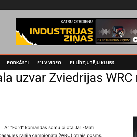
PODKĀSTI
F1LV VIDEO
F1 LĪDZJUTĒJU KLUBS
la uzvar Zviedrijas WRC r
Ar “Ford” komandas somu pilota Jāri-Mati
pasaules rallija čempionāta (WRC) otrais posms.