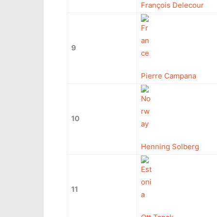
François Delecour
9
Pierre Campana
10
Henning Solberg
11