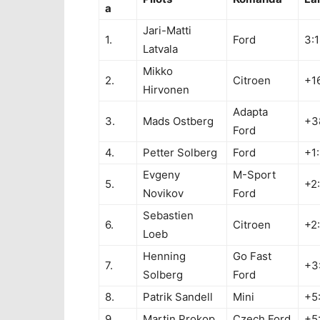
a
Jari-Matti
1.
Ford
3:1
Latvala
Mikko
2.
Citroen
+1
Hirvonen
Adapta
3.
Mads Ostberg
+3
Ford
4.
Petter Solberg
Ford
+1:
Evgeny
M-Sport
5.
+2
Novikov
Ford
Sebastien
6.
Citroen
+2:
Loeb
Henning
Go Fast
7.
+3
Solberg
Ford
8.
Patrik Sandell
Mini
+5
9.
Martin Prokop
Czech Ford
+5