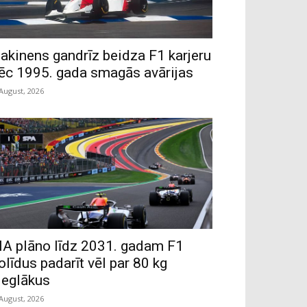
akinens gandrīz beidza F1 karjeru
ēc 1995. gada smagās avārijas
 August, 2026
IA plāno līdz 2031. gadam F1
olīdus padarīt vēl par 80 kg
ieglākus
 August, 2026