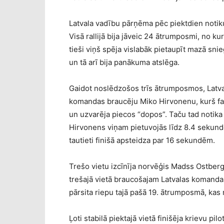
Latvala vadību pārņēma pēc piektdien notik
Visā rallijā bija jāveic 24 ātrumposmi, no ku
tieši viņš spēja vislabāk pietaupīt mazā sni
un tā arī bija panākuma atslēga.
Gaidot noslēdzošos trīs ātrumposmos, Latval
komandas braucēju Miko Hirvonenu, kurš fakt
un uzvarēja piecos “dopos”. Taču tad notika
Hirvonens viņam pietuvojās līdz 8.4 sekun
tautieti finišā apsteidza par 16 sekundēm.
Trešo vietu izcīnīja norvēģis Madss Ostberg
trešajā vietā braucošajam Latvalas komand
pārsita riepu tajā pašā 19. ātrumposmā, kas 
Ļoti stabilā piektajā vietā finišēja krievu pi