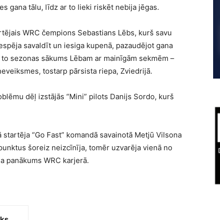
 gana tālu, līdz ar to lieki riskēt nebija jēgas.
ņkārtējais WRC čempions Sebastians Lēbs, kurš savu
espēja savaldīt un iesiga kupenā, pazaudējot gana
z ar to sezonas sākums Lēbam ar mainīgām sekmēm –
eveiksmes, tostarp pārsista riepa, Zviedrijā.
blēmu dēļ izstājās “Mini” pilots Danijs Sordo, kurš
jā startēja “Go Fast” komandā savainotā Metjū Vilsona
 punktus šoreiz neizcīnīja, tomēr uzvarēja vienā no
da panākums WRC karjerā.
iks