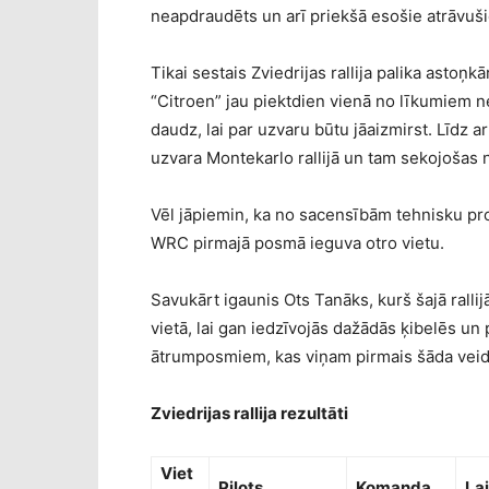
neapdraudēts un arī priekšā esošie atrāvušies
Tikai sestais Zviedrijas rallija palika asto
“Citroen” jau piektdien vienā no līkumiem n
daudz, lai par uzvaru būtu jāaizmirst. Līd
uzvara Montekarlo rallijā un tam sekojošas n
Vēl jāpiemin, ka no sacensībām tehnisku pro
WRC pirmajā posmā ieguva otro vietu.
Savukārt igaunis Ots Tanāks, kurš šajā ralli
vietā, lai gan iedzīvojās dažādās ķibelēs un
ātrumposmiem, kas viņam pirmais šāda vei
Zviedrijas rallija rezultāti
Viet
Pilots
Komanda
La