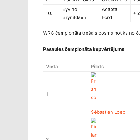
Eyvind
Adapta
10.
+6
Brynildsen
Ford
WRC čempionāta trešais posms notiks no 8. 
Pasaules čempionāta kopvērtējums
Vieta
Pilots
1
Sébastien Loeb
2