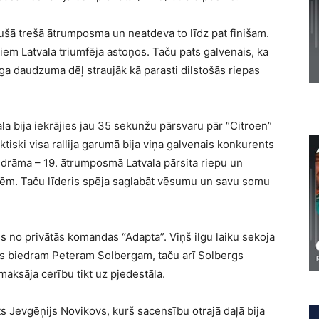
ušā trešā ātrumposma un neatdeva to līdz pat finišam.
riem Latvala triumfēja astoņos. Taču pats galvenais, ka
ega daudzuma dēļ straujāk kā parasti dilstošās riepas
a bija iekrājies jau 35 sekunžu pārsvaru pār “Citroen”
iski visa rallija garumā bija viņa galvenais konkurents
 drāma – 19. ātrumposmā Latvala pārsita riepu un
dēm. Taču līderis spēja saglabāt vēsumu un savu somu
s no privātās komandas “Adapta”. Viņš ilgu laiku sekoja
as biedram Peteram Solbergam, taču arī Solbergs
maksāja cerību tikt uz pjedestāla.
lots Jevgēņijs Novikovs, kurš sacensību otrajā daļā bija