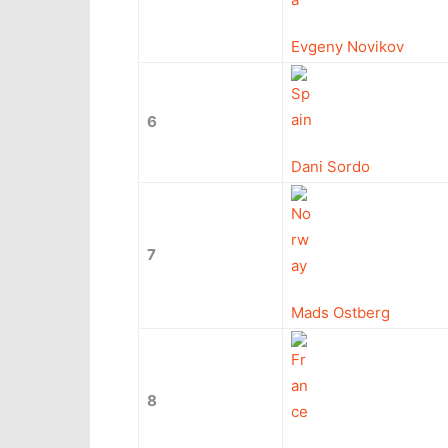
Evgeny Novikov
6
Dani Sordo
7
Mads Ostberg
8