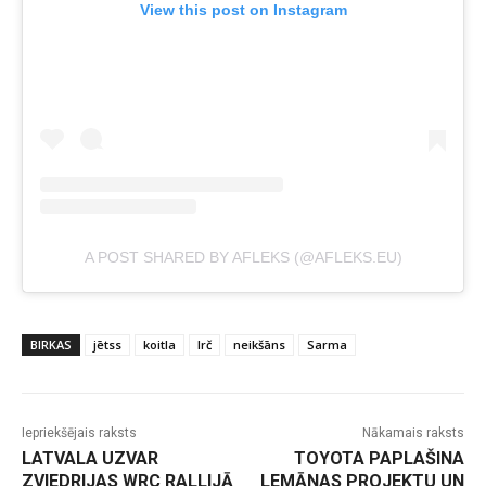
View this post on Instagram
A POST SHARED BY AFLEKS (@AFLEKS.EU)
BIRKAS
jētss
koitla
lrč
neikšāns
Sarma
Iepriekšējais raksts
Nākamais raksts
LATVALA UZVAR
TOYOTA PAPLAŠINA
ZVIEDRIJAS WRC RALLIJĀ
LEMĀNAS PROJEKTU UN