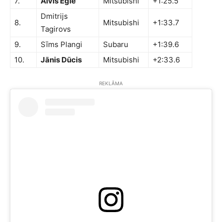
7.
Aivis Egle
Mitsubishi
+1:25.5
Dmitrijs
8.
Mitsubishi
+1:33.7
Tagirovs
9.
Sīms Plangi
Subaru
+1:39.6
10.
Jānis Dūcis
Mitsubishi
+2:33.6
REKLĀMA