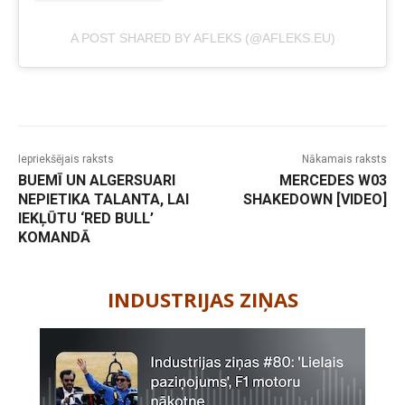
A POST SHARED BY AFLEKS (@AFLEKS.EU)
Iepriekšējais raksts
Nākamais raksts
BUEMĪ UN ALGERSUARI
MERCEDES W03
NEPIETIKA TALANTA, LAI
SHAKEDOWN [VIDEO]
IEKĻŪTU ‘RED BULL’
KOMANDĀ
-
INDUSTRIJAS ZIŅAS