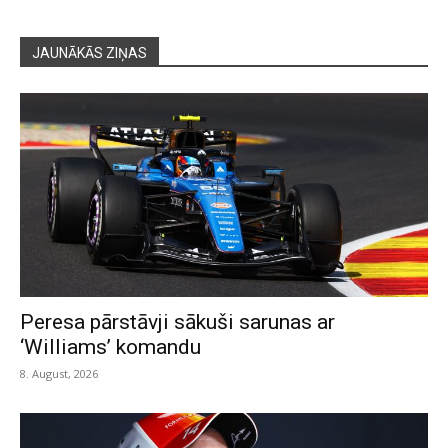
JAUNĀKĀS ZIŅAS
Peresa pārstāvji sākuši sarunas ar
‘Williams’ komandu
8. August, 2026