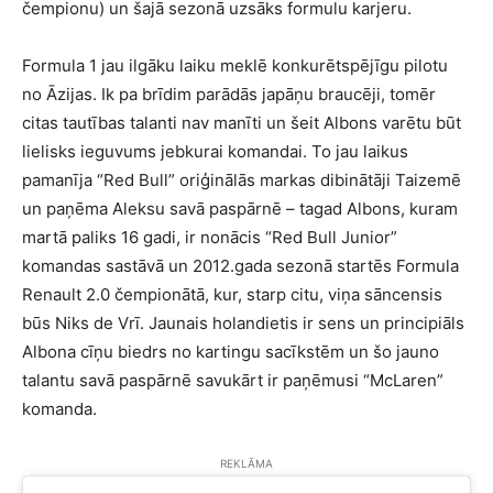
čempionu) un šajā sezonā uzsāks formulu karjeru.
Formula 1 jau ilgāku laiku meklē konkurētspējīgu pilotu
no Āzijas. Ik pa brīdim parādās japāņu braucēji, tomēr
citas tautības talanti nav manīti un šeit Albons varētu būt
lielisks ieguvums jebkurai komandai. To jau laikus
pamanīja “Red Bull” oriģinālās markas dibinātāji Taizemē
un paņēma Aleksu savā paspārnē – tagad Albons, kuram
martā paliks 16 gadi, ir nonācis “Red Bull Junior”
komandas sastāvā un 2012.gada sezonā startēs Formula
Renault 2.0 čempionātā, kur, starp citu, viņa sāncensis
būs Niks de Vrī. Jaunais holandietis ir sens un principiāls
Albona cīņu biedrs no kartingu sacīkstēm un šo jauno
talantu savā paspārnē savukārt ir paņēmusi “McLaren”
komanda.
REKLĀMA