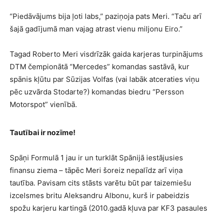
“Piedāvājums bija ļoti labs,” paziņoja pats Meri. “Taču arī
šajā gadījumā man vajag atrast vienu miljonu Eiro.”
Tagad Roberto Meri visdrīzāk gaida karjeras turpinājums
DTM čempionātā “Mercedes” komandas sastāvā, kur
spānis kļūtu par Sūzijas Volfas (vai labāk atceraties viņu
pēc uzvārda Stodarte?) komandas biedru “Persson
Motorspot” vienībā.
Tautībai ir nozīme!
Spāņi Formulā 1 jau ir un turklāt Spānijā iestājusies
finansu ziema – tāpēc Meri šoreiz nepalīdz arī viņa
tautība. Pavisam cits stāsts varētu būt par taizemiešu
izcelsmes britu Aleksandru Albonu, kurš ir pabeidzis
spožu karjeru kartingā (2010.gadā kļuva par KF3 pasaules