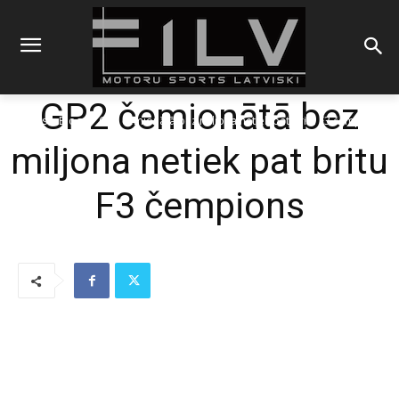
GP2 čemionātā bez
Sākums
Blogs
GP2 čemionātā bez miljona netiek pat britu F3 čempions
miljona netiek pat britu
F3 čempions