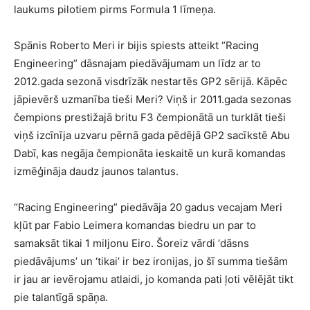
laukums pilotiem pirms Formula 1 līmeņa.
Spānis Roberto Meri ir bijis spiests atteikt “Racing
Engineering” dāsnajam piedāvājumam un līdz ar to
2012.gada sezonā visdrīzāk nestartēs GP2 sērijā. Kāpēc
jāpievērš uzmanība tieši Meri? Viņš ir 2011.gada sezonas
čempions prestižajā britu F3 čempionātā un turklāt tieši
viņš izcīnīja uzvaru pērnā gada pēdējā GP2 sacīkstē Abu
Dabī, kas negāja čempionāta ieskaitē un kurā komandas
izmēģināja daudz jaunos talantus.
“Racing Engineering” piedāvāja 20 gadus vecajam Meri
kļūt par Fabio Leimera komandas biedru un par to
samaksāt tikai 1 miljonu Eiro. Šoreiz vārdi ‘dāsns
piedāvājums’ un ‘tikai’ ir bez ironijas, jo šī summa tiešām
ir jau ar ievērojamu atlaidi, jo komanda pati ļoti vēlējāt tikt
pie talantīgā spāņa.