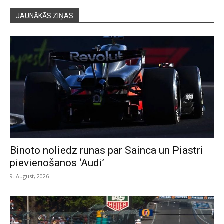
JAUNĀKĀS ZIŅAS
Binoto noliedz runas par Sainca un Piastri
pievienošanos ‘Audi’
9. August, 2026