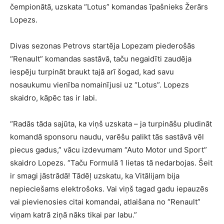
čempionātā, uzskata “Lotus” komandas īpašnieks Žerārs
Lopezs.
Divas sezonas Petrovs startēja Lopezam piederošās
“Renault” komandas sastāvā, taču negaidīti zaudēja
iespēju turpināt braukt tajā arī šogad, kad savu
nosaukumu vienība nomainījusi uz “Lotus”. Lopezs
skaidro, kāpēc tas ir labi.
“Radās tāda sajūta, ka viņš uzskata – ja turpināšu pludināt
komandā sponsoru naudu, varēšu palikt tās sastāvā vēl
piecus gadus,” vācu izdevumam “Auto Motor und Sport”
skaidro Lopezs. “Taču Formulā 1 lietas tā nedarbojas. Šeit
ir smagi jāstrādā! Tādēļ uzskatu, ka Vitālijam bija
nepieciešams elektrošoks. Vai viņš tagad gadu iepauzēs
vai pievienosies citai komandai, atlaišana no “Renault”
viņam katrā ziņā nāks tikai par labu.”