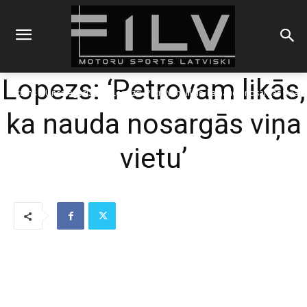
Lopezs: ‘Petrovam likās,
Sākums
Uncategorized
Lopezs: 'Petrovam likās, ka nauda nosargās viņa
vietu'
ka nauda nosargās viņa
vietu’