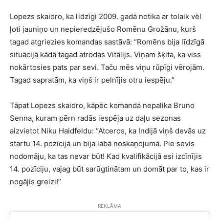
Lopezs skaidro, ka līdzīgi 2009. gadā notika ar tolaik vēl
ļoti jauniņo un nepieredzējušo Romēnu Grožānu, kurš
tagad atgriezies komandas sastāvā: “Romēns bija līdzīgā
situācijā kādā tagad atrodas Vitālijs. Viņam šķita, ka viss
nokārtosies pats par sevi. Taču mēs viņu rūpīgi vērojām.
Tagad sapratām, ka viņš ir pelnījis otru iespēju.”
Tāpat Lopezs skaidro, kāpēc komandā nepalika Bruno
Senna, kuram pērn radās iespēja uz daļu sezonas
aizvietot Niku Haidfeldu: “Atceros, ka Indijā viņš devās uz
startu 14. pozīcijā un bija labā noskaņojumā. Pie sevis
nodomāju, ka tas nevar būt! Kad kvalifikācijā esi izcīnījis
14. pozīciju, vajag būt sarūgtinātam un domāt par to, kas ir
nogājis greizi!”
REKLĀMA