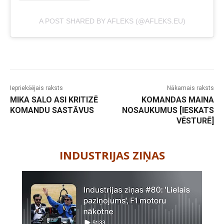
A POST SHARED BY AFLEKS (@AFLEKS.EU)
Iepriekšējais raksts
Nākamais raksts
MIKA SALO ASI KRITIZĒ
KOMANDAS MAINA
KOMANDU SASTĀVUS
NOSAUKUMUS [IESKATS
VĒSTURĒ]
-
INDUSTRIJAS ZIŅAS