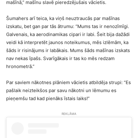
mašīnā,” mašīnu slavē pieredzējušais vācietis.
Šumahers arī teica, ka viņš neuztraucās par mašīnas
izskatu, bet gan par tās ātrumu: “Mums tas ir nenozīmīgi.
Galvenais, ka aerodinamikas cipari ir labi. Šeit bija dažādi
veidi kā interpretēt jaunos noteikumus, mēs izlēmām, ka
šāds ir risinājums ir labākais. Mums šāds mašīnas izskats
nav nekas īpašs. Svarīgākais ir tas ko mēs redzam
hronometrā.”
Par saviem nākotnes plāniem vācietis atbildēja strupi: “Es
pašlaik neizteikšos par savu nākotni un lēmumu es
pieņemšu tad kad pienāks īstais laiks!”
REKLĀMA