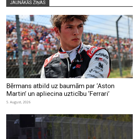
JAUNĀKĀS ZIŅAS
Bērmans atbild uz baumām par ‘Aston
Martin’ un apliecina uzticību ‘Ferrari’
5. August, 2026