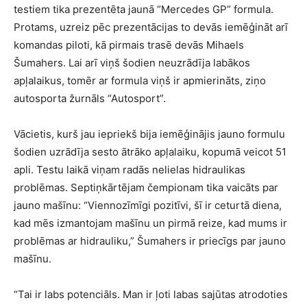
testiem tika prezentēta jaunā “Mercedes GP” formula.
Protams, uzreiz pēc prezentācijas to devās iemēģināt arī
komandas piloti, kā pirmais trasē devās Mihaels
Šumahers. Lai arī viņš šodien neuzrādīja labākos
apļalaikus, tomēr ar formula viņš ir apmierināts, ziņo
autosporta žurnāls “Autosport”.
Vācietis, kurš jau iepriekš bija iemēģinājis jauno formulu
šodien uzrādīja sesto ātrāko apļalaiku, kopumā veicot 51
apli. Testu laikā viņam radās nelielas hidraulikas
problēmas. Septiņkārtējam čempionam tika vaicāts par
jauno mašīnu: “Viennozīmīgi pozitīvi, šī ir ceturtā diena,
kad mēs izmantojam mašīnu un pirmā reize, kad mums ir
problēmas ar hidrauliku,” Šumahers ir priecīgs par jauno
mašīnu.
“Tai ir labs potenciāls. Man ir ļoti labas sajūtas atrodoties