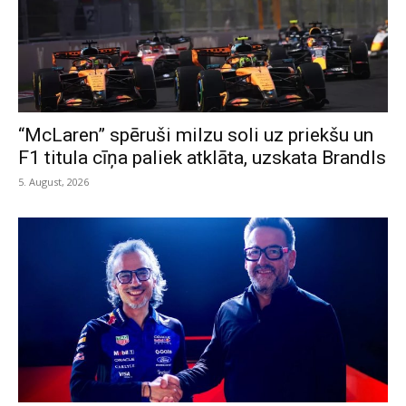
“McLaren” spēruši milzu soli uz priekšu un
F1 titula cīņa paliek atklāta, uzskata Brandls
5. August, 2026