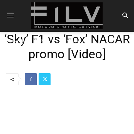
‘Sky’ F1 vs ‘Fox’ NACAR
Sākums
Blogs
'Sky' F1 vs 'Fox' NACAR promo
promo [Video]