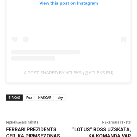
View this post on Instagram
A POST SHARED BY AFLEKS (@AFLEKS.EU)
BIRKAS
Fox
NASCAR
sky
Iepriekšējais raksts
Nākamais raksts
FERRARI PREZIDENTS
“LOTUS” BOSS UZSKATA,
CER, KA PIRMSEZONAS
KA KOMANDA VAR