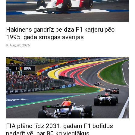
Hakinens gandrīz beidza F1 karjeru pēc
1995. gada smagās avārijas
9. August, 2026
FIA plāno līdz 2031. gadam F1 bolīdus
padarīt vēl par 80 kg vieglākus