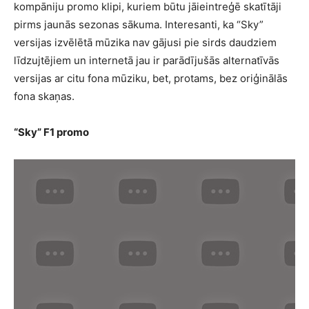
kompāniju promo klipi, kuriem būtu jāieintreģē skatītāji
pirms jaunās sezonas sākuma. Interesanti, ka “Sky”
versijas izvēlētā mūzika nav gājusi pie sirds daudziem
līdzujtējiem un internetā jau ir parādījušās alternatīvās
versijas ar citu fona mūziku, bet, protams, bez oriģinālās
fona skaņas.
“Sky” F1 promo