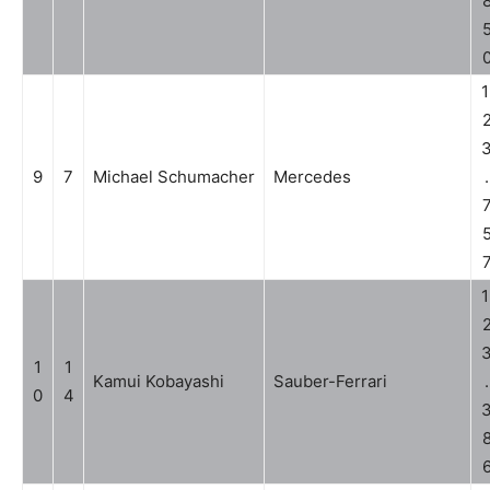
1
9
7
Michael Schumacher
Mercedes
.
1
1
1
Kamui Kobayashi
Sauber-Ferrari
.
0
4