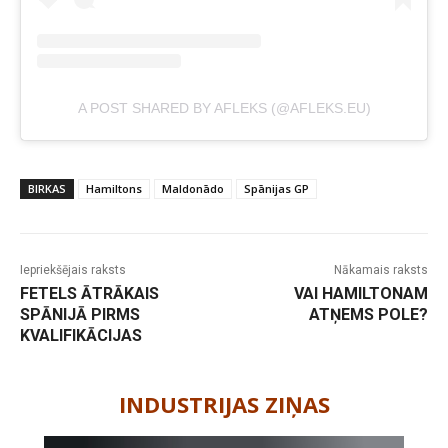
A POST SHARED BY AFLEKS (@AFLEKS.EU)
BIRKAS
Hamiltons
Maldonādo
Spānijas GP
Iepriekšējais raksts
Nākamais raksts
FETELS ĀTRĀKAIS
VAI HAMILTONAM
SPĀNIJĀ PIRMS
ATŅEMS POLE?
KVALIFIKĀCIJAS
-
INDUSTRIJAS ZIŅAS