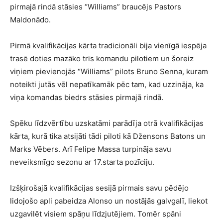
pirmajā rindā stāsies “Williams” braucējs Pastors
Maldonādo.
Pirmā kvalifikācijas kārta tradicionāli bija vienīgā iespēja
trasē doties mazāko trīs komandu pilotiem un šoreiz
viņiem pievienojās “Williams” pilots Bruno Senna, kuram
noteikti jutās vēl nepatīkamāk pēc tam, kad uzzināja, ka
viņa komandas biedrs stāsies pirmajā rindā.
Spēku līdzvērtību uzskatāmi parādīja otrā kvalifikācijas
kārta, kurā tika atsijāti tādi piloti kā Džensons Batons un
Marks Vēbers. Arī Felipe Massa turpināja savu
neveiksmīgo sezonu ar 17.starta pozīciju.
Izšķirošajā kvalifikācijas sesijā pirmais savu pēdējo
lidojošo apli pabeidza Alonso un nostājās galvgalī, liekot
uzgavilēt visiem spāņu līdzjutējiem. Tomēr spāni