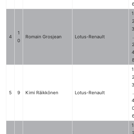
1
1
4
Romain Grosjean
Lotus-Renault
.
0
1
5
9
Kimi Räikkönen
Lotus-Renault
.
1