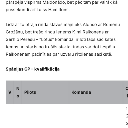
pārspēja vispirms Maldonādo, bet pēc tam par vairāk kā
pussekundi arī Luiss Hamiltons.
Līdz ar to otrajā rindā stāvēs mājnieks Alonso ar Romēnu
Grožānu, bet trešo rindu ieņems Kimi Raikonens ar
Serhio Peresu – “Lotus” komandai ir ļoti labs sacīkstes
temps un starts no trešās starta rindas var dot iespēju
Raikonenam pacīnīties par uzvaru rītdienas sacīkstē.
Spānijas GP – kvalifikācija
N
V
Pilots
Komanda
o
1