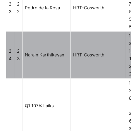
2
2
7
Pedro de la Rosa
HRT-Cosworth
3
2
1
2
2
1
Narain Karthikeyan
HRT-Cosworth
4
3
1
Q1 107% Laiks
.