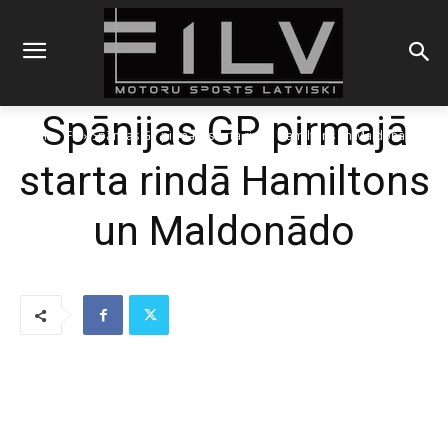
Spānijas GP pirmajā
Sākums
F1
Spānijas GP pirmajā starta rindā Hamiltons un Maldonādo
starta rindā Hamiltons
un Maldonādo