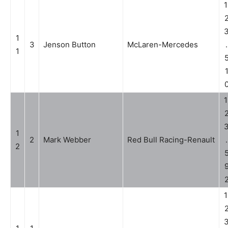
1
1
3
Jenson Button
McLaren-Mercedes
.
1
1
1
2
Mark Webber
Red Bull Racing-Renault
.
2
1