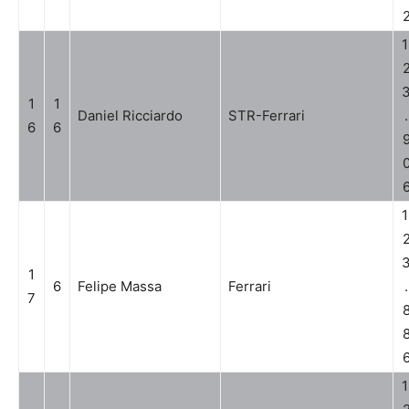
1
1
1
Daniel Ricciardo
STR-Ferrari
.
6
6
1
1
6
Felipe Massa
Ferrari
.
7
1