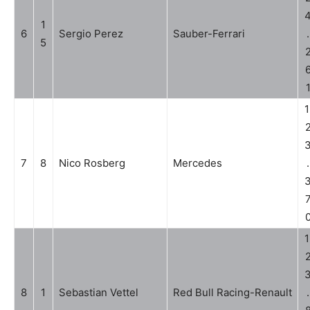
1
6
Sergio Perez
Sauber-Ferrari
.
5
1
7
8
Nico Rosberg
Mercedes
.
1
8
1
Sebastian Vettel
Red Bull Racing-Renault
.