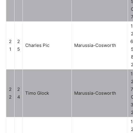
1
2
2
6
Charles Pic
Marussia-Cosworth
1
5
1
2
2
7
Timo Glock
Marussia-Cosworth
2
4
1