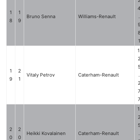
1
1
Bruno Senna
Williams-Renault
.
8
9
1
1
2
Vitaly Petrov
Caterham-Renault
.
9
1
1
2
2
Heikki Kovalainen
Caterham-Renault
.
0
0