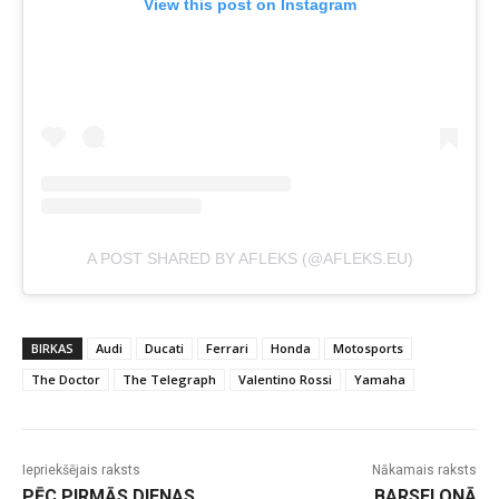
View this post on Instagram
A POST SHARED BY AFLEKS (@AFLEKS.EU)
BIRKAS
Audi
Ducati
Ferrari
Honda
Motosports
The Doctor
The Telegraph
Valentino Rossi
Yamaha
Iepriekšējais raksts
Nākamais raksts
PĒC PIRMĀS DIENAS
BARSELONĀ