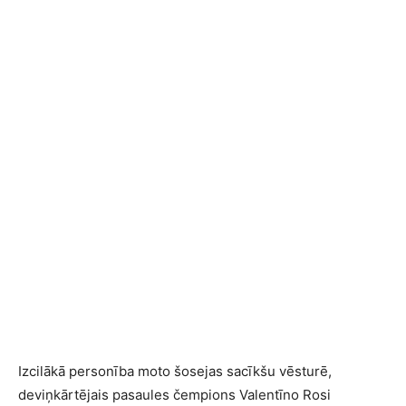
Izcilākā personība moto šosejas sacīkšu vēsturē,
deviņkārtējais pasaules čempions Valentīno Rosi