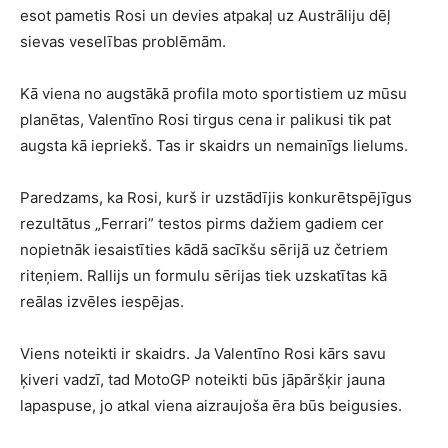
esot pametis Rosi un devies atpakaļ uz Austrāliju dēļ
sievas veselības problēmām.
Kā viena no augstākā profila moto sportistiem uz mūsu
planētas, Valentīno Rosi tirgus cena ir palikusi tik pat
augsta kā iepriekš. Tas ir skaidrs un nemainīgs lielums.
Paredzams, ka Rosi, kurš ir uzstādījis konkurētspējīgus
rezultātus „Ferrari” testos pirms dažiem gadiem cer
nopietnāk iesaistīties kādā sacīkšu sērijā uz četriem
riteņiem. Rallijs un formulu sērijas tiek uzskatītas kā
reālas izvēles iespējas.
Viens noteikti ir skaidrs. Ja Valentīno Rosi kārs savu
ķiveri vadzī, tad MotoGP noteikti būs jāpāršķir jauna
lapaspuse, jo atkal viena aizraujoša ēra būs beigusies.