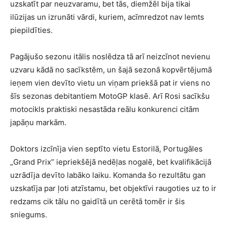
uzskatīt par neuzvaramu, bet tās, diemžēl bija tikai
ilūzijas un izrunāti vārdi, kuriem, acīmredzot nav lemts
piepildīties.
Pagājušo sezonu itālis noslēdza tā arī neizcīnot nevienu
uzvaru kādā no sacīkstēm, un šajā sezonā kopvērtējumā
ieņem vien devīto vietu un viņam priekšā pat ir viens no
šīs sezonas debitantiem MotoGP klasē. Arī Rosi sacīkšu
motocikls praktiski nesastāda reālu konkurenci citām
japāņu markām.
Doktors izcīnīja vien septīto vietu Estorilā, Portugāles
„Grand Prix” iepriekšējā nedēļas nogalē, bet kvalifikācijā
uzrādīja devīto labāko laiku. Komanda šo rezultātu gan
uzskatīja par ļoti atzīstamu, bet objektīvi raugoties uz to ir
redzams cik tālu no gaidītā un cerētā tomēr ir šis
sniegums.