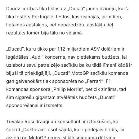
Daudz cerības tika liktas uz „Ducati” jauno dzinēju, kurš
tika testēts Portugālē, testos, kas risinājās, pirmdien,
lietainos apstākļos, bet neparedzētu apstākļu dēļ
rezultāts tomēr bija tālu no vēlamā.
„Ducati”, kuru tikko par 1,12 miljardiem ASV dolāriem ir
iegādājies „Audi” koncerns, nav pietiekams budžets, lai
uzlabotu savu patreizējo sacīkšu baiku tādā līmenī kādā ir
bijuši tā priekšgājēji. „Ducati” MotoGP sacīkšu komanda
gan galvenokārt tiek sponsorēta no „Ferrari” F1
komandas sponsora „Philip Morris”, bet cik zināms, tad
šim cigarešu gigantam atvēlētais budžets „Ducati”
sponsorēšanai ir izsmelts.
Tuvākie Rosi draugi un konsultanti ir izteikušies, ka
šobrīd „Doktoram” esot sajūta, ka ir pēdējais brīdis, lai
aizietu no MotoGP pirms, sliktā snieguma dēļ viņa