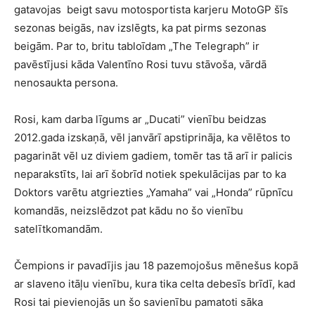
gatavojas beigt savu motosportista karjeru MotoGP šīs
sezonas beigās, nav izslēgts, ka pat pirms sezonas
beigām. Par to, britu tabloīdam „The Telegraph” ir
pavēstījusi kāda Valentīno Rosi tuvu stāvoša, vārdā
nenosaukta persona.
Rosi, kam darba līgums ar „Ducati” vienību beidzas
2012.gada izskaņā, vēl janvārī apstiprināja, ka vēlētos to
pagarināt vēl uz diviem gadiem, tomēr tas tā arī ir palicis
neparakstīts, lai arī šobrīd notiek spekulācijas par to ka
Doktors varētu atgriezties „Yamaha” vai „Honda” rūpnīcu
komandās, neizslēdzot pat kādu no šo vienību
satelītkomandām.
Čempions ir pavadījis jau 18 pazemojošus mēnešus kopā
ar slaveno itāļu vienību, kura tika celta debesīs brīdī, kad
Rosi tai pievienojās un šo savienību pamatoti sāka