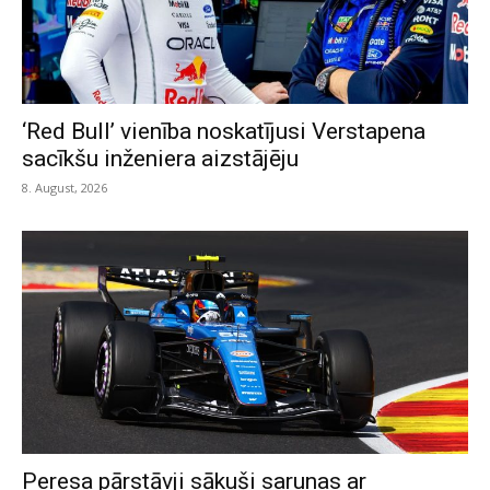
‘Red Bull’ vienība noskatījusi Verstapena
sacīkšu inženiera aizstājēju
8. August, 2026
Peresa pārstāvji sākuši sarunas ar