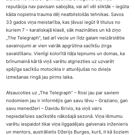
reputācija nav pavisam sabojāta, vai arī vēl sliktāk – iegūta
kāda nopietna trauma dēļ neatbilstošās tehnikas. Savos
33 gados viņa meistarība, kas ļāvusi iegūt 9 titulus no
kuriem 7 – karaliskajā klasē, sāk mazināties un kā ziņo
„The Telegraph”, tad arī vecie un līdz galam neizārstētie
savainojumi ar vien vairāk apgrūtina sacīkšu zirga
savaldīšanu. Vienīgi kolorītā itāļa lepnums un domas, ka
brīnumainā kārtā viņš varētu atgriezties uz uzvarēt
spējīga sacīkšu motocikla ir atturējušas no dvieļa
izmešanas ringā jau pirms laika.
Atsaucoties uz „The Telegraph” – Rosi jau par saviem
nodomiem jau ir informējis gan savu tēvu – Graziano, gan
savu menedžeri – Davidu Brivio, ka viņš vairs
nepiedalīsies sacīkstēs nākošajā sezonā. Viņa lēmumu
varētu iespaidot tikai viņa ilggadējais galvenais inženieris
un mentors, austrālietis Džerijs Burges, kurš, it kā šoziem