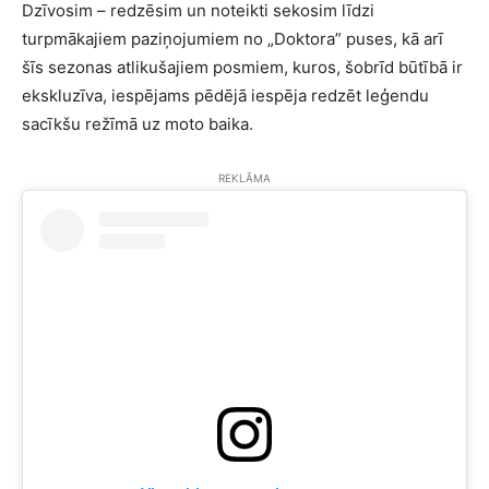
Dzīvosim – redzēsim un noteikti sekosim līdzi
turpmākajiem paziņojumiem no „Doktora” puses, kā arī
šīs sezonas atlikušajiem posmiem, kuros, šobrīd būtībā ir
ekskluzīva, iespējams pēdējā iespēja redzēt leģendu
sacīkšu režīmā uz moto baika.
REKLĀMA