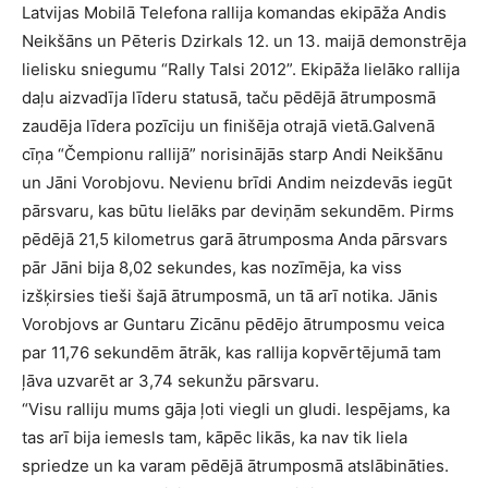
Latvijas Mobilā Telefona rallija komandas ekipāža Andis
Neikšāns un Pēteris Dzirkals 12. un 13. maijā demonstrēja
lielisku sniegumu “Rally Talsi 2012”. Ekipāža lielāko rallija
daļu aizvadīja līderu statusā, taču pēdējā ātrumposmā
zaudēja līdera pozīciju un finišēja otrajā vietā.
Galvenā
cīņa “Čempionu rallijā” norisinājās starp Andi Neikšānu
un Jāni Vorobjovu. Nevienu brīdi Andim neizdevās iegūt
pārsvaru, kas būtu lielāks par deviņām sekundēm. Pirms
pēdējā 21,5 kilometrus garā ātrumposma Anda pārsvars
pār Jāni bija 8,02 sekundes, kas nozīmēja, ka viss
izšķirsies tieši šajā ātrumposmā, un tā arī notika. Jānis
Vorobjovs ar Guntaru Zicānu pēdējo ātrumposmu veica
par 11,76 sekundēm ātrāk, kas rallija kopvērtējumā tam
ļāva uzvarēt ar 3,74 sekunžu pārsvaru.
“Visu ralliju mums gāja ļoti viegli un gludi. Iespējams, ka
tas arī bija iemesls tam, kāpēc likās, ka nav tik liela
spriedze un ka varam pēdējā ātrumposmā atslābināties.