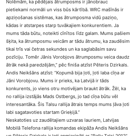
Nolēmām, ka pēdējais ātrumposms ir jānobrauc
pietiekami normāli un viss būs kārtībā. WRC mašīnās ir
apziņošanas sistēmas, kas ātrumposma vidū paziņo,
kādas ir atstarpes starp tuvākajiem konkurentiem. Ja
mums tāda būtu, noteikti cīnītos līdz galam. Mums pašiem
šķita, ka ātrumposmu veicām ar tādu ātrumu, ka zaudēsim
tikai trīs vai četras sekundes un ka saglabāsim savu
pozīciju. Tomēr Jānis Vorobjovs ātrumposmu veica daudz
ātrāk nekā paredzējām,” pēc finiša atzīst Pēteris Dzirkals.
Andis Neikšāns atzīst: “Kopumā bija ļoti, ļoti laba cīņa ar
Jāni Vorobjovu. Mums ir prieks, ka Latvijā ir tāds
konkurents, jo viens otru motivējam braukt ātrāk. Žēl, ka
no rallija izstājās Mads Ostbergs, jo tad cīņa būtu vēl
interesantāka. Šis Talsu rallija ātrais temps mums ļāva ļoti
labi sagatavoties startam Grieķijā.”
Neskatoties uz zaudētajiem uzvaras lauriem, Latvijas
Mobilā Telefona rallija komandas ekipāža Andis Neikšāns
un Pēteris Dzirkals ir ļoti apmierināti ar “Rally Talsi 2012”