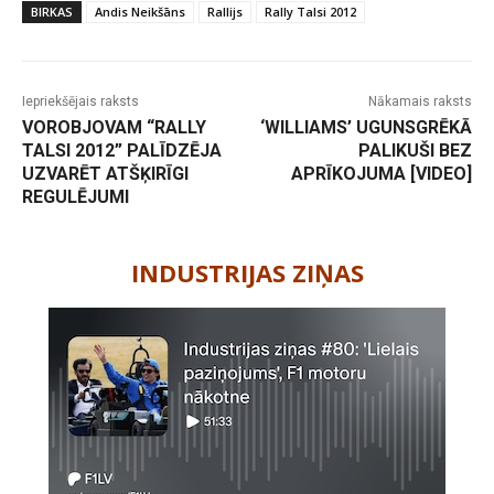
BIRKAS
Andis Neikšāns
Rallijs
Rally Talsi 2012
Iepriekšējais raksts
Nākamais raksts
VOROBJOVAM “RALLY
‘WILLIAMS’ UGUNSGRĒKĀ
TALSI 2012” PALĪDZĒJA
PALIKUŠI BEZ
UZVARĒT ATŠĶIRĪGI
APRĪKOJUMA [VIDEO]
REGULĒJUMI
-
INDUSTRIJAS ZIŅAS