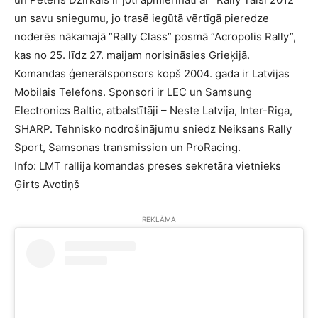
un savu sniegumu, jo trasē iegūtā vērtīgā pieredze
noderēs nākamajā “Rally Class” posmā “Acropolis Rally”,
kas no 25. līdz 27. maijam norisināsies Grieķijā.
Komandas ģenerālsponsors kopš 2004. gada ir Latvijas
Mobilais Telefons. Sponsori ir LEC un Samsung
Electronics Baltic, atbalstītāji – Neste Latvija, Inter-Riga,
SHARP. Tehnisko nodrošinājumu sniedz Neiksans Rally
Sport, Samsonas transmission un ProRacing.
Info: LMT rallija komandas preses sekretāra vietnieks
Ģirts Avotiņš
REKLĀMA