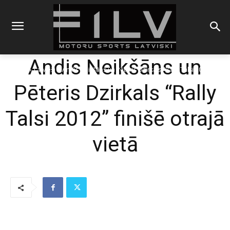
Andis Neikšāns un
Sākums
Latvieši
Andis Neikšāns un Pēteris Dzirkals "Rally Talsi 2012" finišē
otrajā vietā
Pēteris Dzirkals “Rally
Talsi 2012” finišē otrajā
vietā