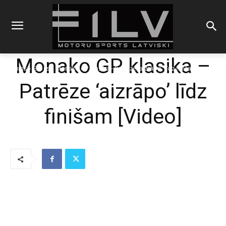
Monako GP klasika –
Sākums
Blogs
Monako GP klasika - Patrēze 'aizrāpo' līdz finišam
Patrēze ‘aizrāpo’ līdz
finišam [Video]