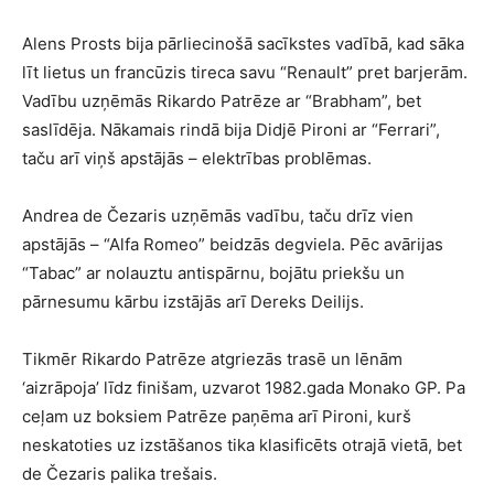
Alens Prosts bija pārliecinošā sacīkstes vadībā, kad sāka
līt lietus un francūzis tireca savu “Renault” pret barjerām.
Vadību uzņēmās Rikardo Patrēze ar “Brabham”, bet
saslīdēja. Nākamais rindā bija Didjē Pironi ar “Ferrari”,
taču arī viņš apstājās – elektrības problēmas.
Andrea de Čezaris uzņēmās vadību, taču drīz vien
apstājās – “Alfa Romeo” beidzās degviela. Pēc avārijas
“Tabac” ar nolauztu antispārnu, bojātu priekšu un
pārnesumu kārbu izstājās arī Dereks Deilijs.
Tikmēr Rikardo Patrēze atgriezās trasē un lēnām
‘aizrāpoja’ līdz finišam, uzvarot 1982.gada Monako GP. Pa
ceļam uz boksiem Patrēze paņēma arī Pironi, kurš
neskatoties uz izstāšanos tika klasificēts otrajā vietā, bet
de Čezaris palika trešais.