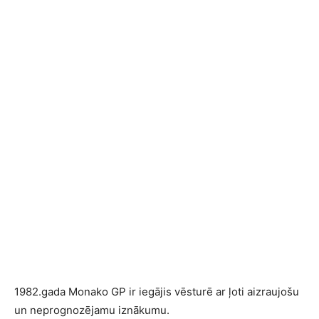
1982.gada Monako GP ir iegājis vēsturē ar ļoti aizraujošu
un neprognozējamu iznākumu.