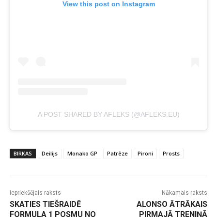
View this post on Instagram
A POST SHARED BY AFLEKS (@AFLEKS.EU)
BIRKAS
Deilijs
Monako GP
Patrēze
Pironi
Prosts
Iepriekšējais raksts
Nākamais raksts
SKATIES TIEŠRAIDĒ
ALONSO ĀTRĀKAIS
FORMULA 1 POSMU NO
PIRMAJĀ TRENIŅĀ