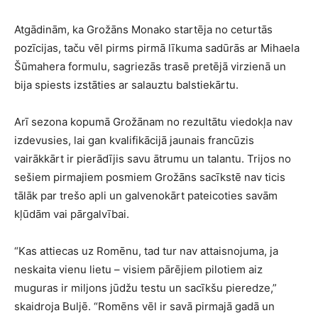
Atgādinām, ka Grožāns Monako startēja no ceturtās
pozīcijas, taču vēl pirms pirmā līkuma sadūrās ar Mihaela
Šūmahera formulu, sagriezās trasē pretējā virzienā un
bija spiests izstāties ar salauztu balstiekārtu.
Arī sezona kopumā Grožānam no rezultātu viedokļa nav
izdevusies, lai gan kvalifikācijā jaunais francūzis
vairākkārt ir pierādījis savu ātrumu un talantu. Trijos no
sešiem pirmajiem posmiem Grožāns sacīkstē nav ticis
tālāk par trešo apli un galvenokārt pateicoties savām
kļūdām vai pārgalvībai.
“Kas attiecas uz Romēnu, tad tur nav attaisnojuma, ja
neskaita vienu lietu – visiem pārējiem pilotiem aiz
muguras ir miljons jūdžu testu un sacīkšu pieredze,”
skaidroja Buljē. “Romēns vēl ir savā pirmajā gadā un