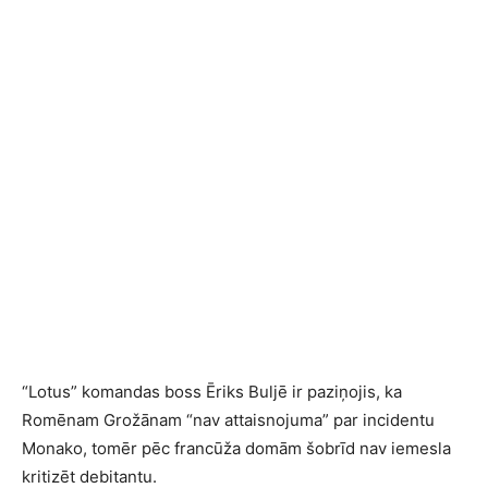
“Lotus” komandas boss Ēriks Buljē ir paziņojis, ka
Romēnam Grožānam “nav attaisnojuma” par incidentu
Monako, tomēr pēc francūža domām šobrīd nav iemesla
kritizēt debitantu.