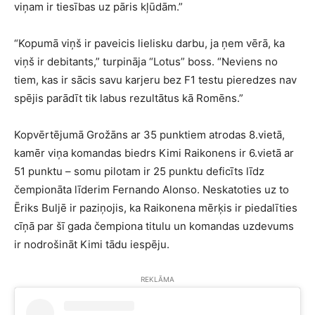
viņam ir tiesības uz pāris kļūdām.”
“Kopumā viņš ir paveicis lielisku darbu, ja ņem vērā, ka
viņš ir debitants,” turpināja “Lotus” boss. “Neviens no
tiem, kas ir sācis savu karjeru bez F1 testu pieredzes nav
spējis parādīt tik labus rezultātus kā Romēns.”
Kopvērtējumā Grožāns ar 35 punktiem atrodas 8.vietā,
kamēr viņa komandas biedrs Kimi Raikonens ir 6.vietā ar
51 punktu – somu pilotam ir 25 punktu deficīts līdz
čempionāta līderim Fernando Alonso. Neskatoties uz to
Ēriks Buljē ir paziņojis, ka Raikonena mērķis ir piedalīties
cīņā par šī gada čempiona titulu un komandas uzdevums
ir nodrošināt Kimi tādu iespēju.
REKLĀMA