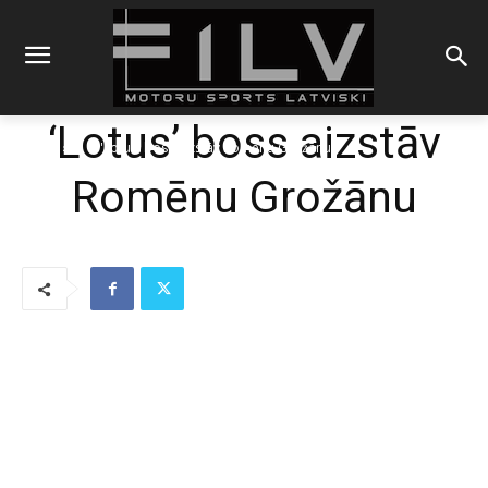
‘Lotus’ boss aizstāv
Sākums
F1
'Lotus' boss aizstāv Romēnu Grožānu
Romēnu Grožānu