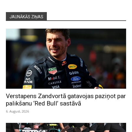
JAUNĀKĀS ZIŅAS
Verstapens Zandvortā gatavojas paziņot par
palikšanu ‘Red Bull’ sastāvā
6. August, 2026