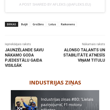
A POST SHARED BY AFLEKS (@AFLEKS.EU)
BIRKAS
Buljē
Grožāns
Lotus
Raikonens
Iepriekšējais raksts
Nākamais raksts
JAUNZĒLANDE SAVU
ALONSO TALANTS UN
NĀKAMO GODA
STABILITĀTE ATNESĪS
PJEDESTĀLU GAIDA
VIŅAM TITULU
VISILGĀK
-
INDUSTRIJAS ZIŅAS