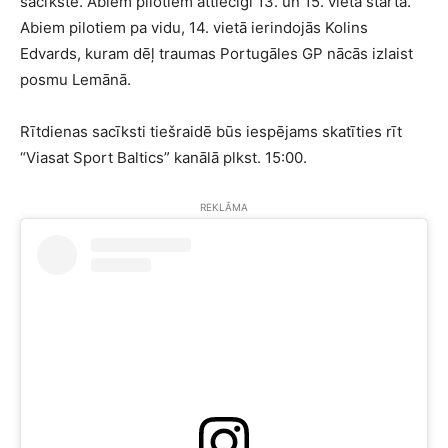
sacīkste. Abiem pilotiem attiecīgi 13. un 15. vieta startā.
Abiem pilotiem pa vidu, 14. vietā ierindojās Kolins
Edvards, kuram dēļ traumas Portugāles GP nācās izlaist
posmu Lemānā.
Rītdienas sacīksti tiešraidē būs iespējams skatīties rīt
“Viasat Sport Baltics” kanālā plkst. 15:00.
REKLĀMA