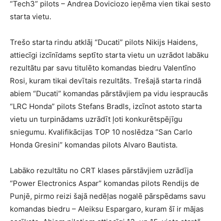
“Tech3” pilots – Andrea Doviciozo ieņēma vien tikai sesto
starta vietu.
Trešo starta rindu atklāj “Ducati” pilots Nikijs Haidens,
attiecīgi izcīnīdams septīto starta vietu un uzrādot labāku
rezultātu par savu titulēto komandas biedru Valentīno
Rosi, kuram tikai devītais rezultāts. Trešajā starta rindā
abiem “Ducati” komandas pārstāvjiem pa vidu iespraucās
“LRC Honda” pilots Stefans Bradls, izcīnot astoto starta
vietu un turpinādams uzrādīt ļoti konkurētspējīgu
sniegumu. Kvalifikācijas TOP 10 noslēdza “San Carlo
Honda Gresini” komandas pilots Alvaro Bautista.
Labāko rezultātu no CRT klases pārstāvjiem uzrādīja
“Power Electronics Aspar” komandas pilots Rendijs de
Punjē, pirmo reizi šajā nedēļas nogalē pārspēdams savu
komandas biedru – Aleiksu Espargaro, kuram šī ir mājas