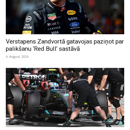
Verstapens Zandvortā gatavojas paziņot par
palikšanu ‘Red Bull’ sastāvā
6. August, 2026