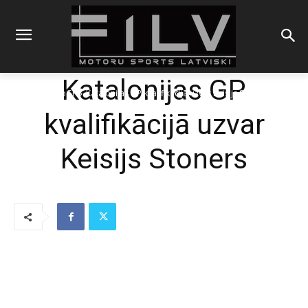
Katalonijas GP
Sākums
MotoGP
Katalonijas GP kvalifikācijā uzvar Keisijs Stoners
kvalifikācijā uzvar
Keisijs Stoners