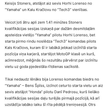
Keisijs Stoners, atstājot aiz sevis Horhi Lorenso no
“Yamaha” un Kalu Kračlovu no “Tech3” vienības.
Veicot ļoti ātru apli zem 1.41 minūtes Stoners
kvalifikācijas sesijas izskaņā par dažām desmitdaļām
apsteidza vietējo “Yamaha” pilotu Horhi Lorenso, bet
starta pirmo rindu noslēdza “Tech3” komandas pilots
Kals Kračlovs, kuram šī ir labākā jebkad izcīnītā starta
pozīcija viņa karjerā, startējot MotoGP klasē un kurš,
acīmredzot, mēģinās šo rezultātu pārvērst par izcīnītu
vietu uz goda pjedestāla rītdienas sacīkstē.
Tikai nedaudz lēnāks bija Lorenso komandas biedrs no
“Yamaha” – Bens Špīss, izcīnot ceturto starta vietu un aiz
sevis atstājot “Honda” pilotu Danī Pedrosu, kurš lielāko
kvalifikācijas sesijas daļu turējās pirmajā pozīcijā, kā arī
uzstādīja labāko laiku šī rīta pēdējā treniņsesijā. Otrs