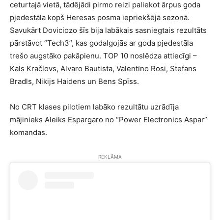
ceturtajā vietā, tādējādi pirmo reizi paliekot ārpus goda
pjedestāla kopš Heresas posma iepriekšējā sezonā.
Savukārt Doviciozo šīs bija labākais sasniegtais rezultāts
pārstāvot “Tech3”, kas godalgojās ar goda pjedestāla
trešo augstāko pakāpienu. TOP 10 noslēdza attiecīgi –
Kals Kračlovs, Alvaro Bautista, Valentīno Rosi, Stefans
Bradls, Nikijs Haidens un Bens Spīss.
No CRT klases pilotiem labāko rezultātu uzrādīja
mājinieks Aleiks Espargaro no “Power Electronics Aspar”
komandas.
REKLĀMA