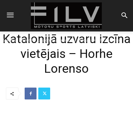
Katalonijā uzvaru izcīna
Sākums
MotoGP
Katalonijā uzvaru izcīna vietējais - Horhe Lorenso
vietējais – Horhe
Lorenso