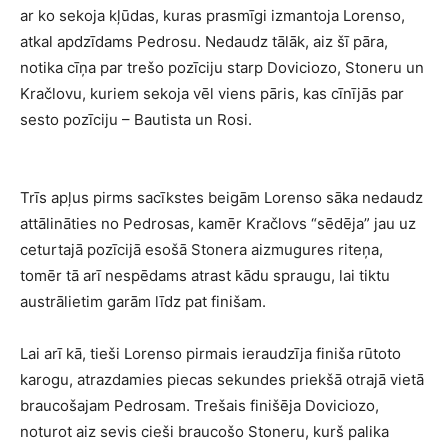
ar ko sekoja kļūdas, kuras prasmīgi izmantoja Lorenso,
atkal apdzīdams Pedrosu. Nedaudz tālāk, aiz šī pāra,
notika cīņa par trešo pozīciju starp Doviciozo, Stoneru un
Kračlovu, kuriem sekoja vēl viens pāris, kas cīnījās par
sesto pozīciju – Bautista un Rosi.
Trīs apļus pirms sacīkstes beigām Lorenso sāka nedaudz
attālināties no Pedrosas, kamēr Kračlovs “sēdēja” jau uz
ceturtajā pozīcijā esošā Stonera aizmugures riteņa,
tomēr tā arī nespēdams atrast kādu spraugu, lai tiktu
austrālietim garām līdz pat finišam.
Lai arī kā, tieši Lorenso pirmais ieraudzīja finiša rūtoto
karogu, atrazdamies piecas sekundes priekšā otrajā vietā
braucošajam Pedrosam. Trešais finišēja Doviciozo,
noturot aiz sevis cieši braucošo Stoneru, kurš palika