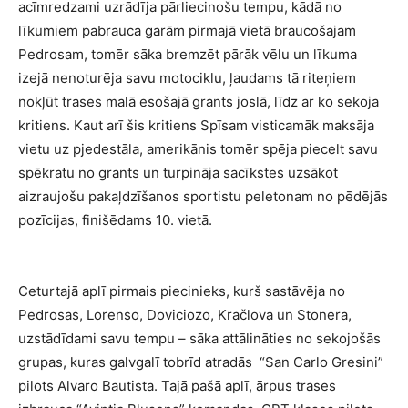
acīmredzami uzrādīja pārliecinošu tempu, kādā no
līkumiem pabrauca garām pirmajā vietā braucošajam
Pedrosam, tomēr sāka bremzēt pārāk vēlu un līkuma
izejā nenoturēja savu motociklu, ļaudams tā riteņiem
nokļūt trases malā esošajā grants joslā, līdz ar ko sekoja
kritiens. Kaut arī šis kritiens Spīsam visticamāk maksāja
vietu uz pjedestāla, amerikānis tomēr spēja piecelt savu
spēkratu no grants un turpināja sacīkstes uzsākot
aizraujošu pakaļdzīšanos sportistu peletonam no pēdējās
pozīcijas, finišēdams 10. vietā.
Ceturtajā aplī pirmais piecinieks, kurš sastāvēja no
Pedrosas, Lorenso, Doviciozo, Kračlova un Stonera,
uzstādīdami savu tempu – sāka attālināties no sekojošās
grupas, kuras galvgalī tobrīd atradās “San Carlo Gresini”
pilots Alvaro Bautista. Tajā pašā aplī, ārpus trases