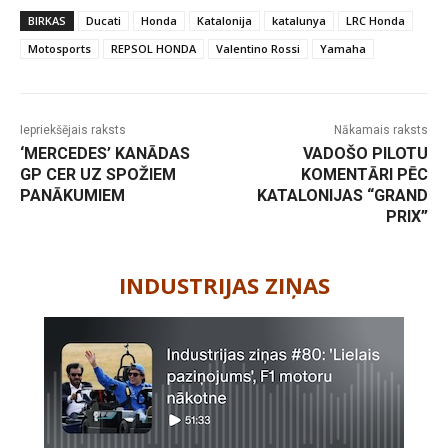
BIRKAS
Ducati
Honda
Katalonija
katalunya
LRC Honda
Motosports
REPSOL HONDA
Valentino Rossi
Yamaha
Iepriekšējais raksts
Nākamais raksts
‘MERCEDES’ KANĀDAS
VADOŠO PILOTU
GP CER UZ SPOŽIEM
KOMENTĀRI PĒC
PANĀKUMIEM
KATALONIJAS “GRAND
PRIX”
-
INDUSTRIJAS ZIŅAS