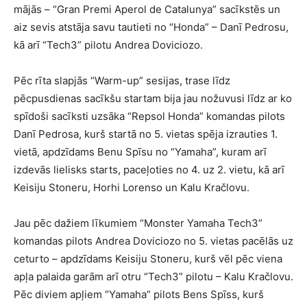
mājās – “Gran Premi Aperol de Catalunya” sacīkstēs un
aiz sevis atstāja savu tautieti no “Honda” – Danī Pedrosu,
kā arī “Tech3” pilotu Andrea Doviciozo.
Pēc rīta slapjās “Warm-up” sesijas, trase līdz
pēcpusdienas sacīkšu startam bija jau nožuvusi līdz ar ko
spīdoši sacīksti uzsāka “Repsol Honda” komandas pilots
Danī Pedrosa, kurš startā no 5. vietas spēja izrauties 1.
vietā, apdzīdams Benu Spīsu no “Yamaha”, kuram arī
izdevās lielisks starts, paceļoties no 4. uz 2. vietu, kā arī
Keisiju Stoneru, Horhi Lorenso un Kalu Kračlovu.
Jau pēc dažiem līkumiem “Monster Yamaha Tech3”
komandas pilots Andrea Doviciozo no 5. vietas pacēlās uz
ceturto – apdzīdams Keisiju Stoneru, kurš vēl pēc viena
apļa palaida garām arī otru “Tech3” pilotu – Kalu Kračlovu.
Pēc diviem apļiem “Yamaha” pilots Bens Spīss, kurš