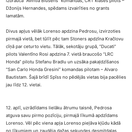
izbrauca “Avintia Blusens” komandas, CRT klases pilots –
Džonijs Hernandes, spēdams izvairīties no grants
lamatām.
Divus apļus vēlāk Lorenso apdzina Pedrosu, izvirzoties
pirmajā vietā, bet tūlīt pēc tam Stoners apdzīna Kračlovu
cīņā par ceturto vietu. Tālāk, sekotāju grupā, “Ducati”
pilots Valentīno Rosi apdzina 7. vietā braucošo “LRC
Honda” pilotu Stefanu Bradlu un uzsāka pakaļdzīšanos
“San Carlo Honda Gresini” komandas pilotam – Alvaro
Bautistam. Šajā brīdī Spīss no pēdējās vietas bija pacēlies
jau līdz 12. vietai.
12. aplī, uzrādīdams lielāku ātrumu taisnē, Pedrosa
atguva savu pirmo pozīciju, pirmajā līkumā apdzīdams
Lorenso. Vēl pēc viena apļa Lorenso pieļāva kļūdu kādā
no līkumiem un zaudēja dažas sekundes desmitdaļas,