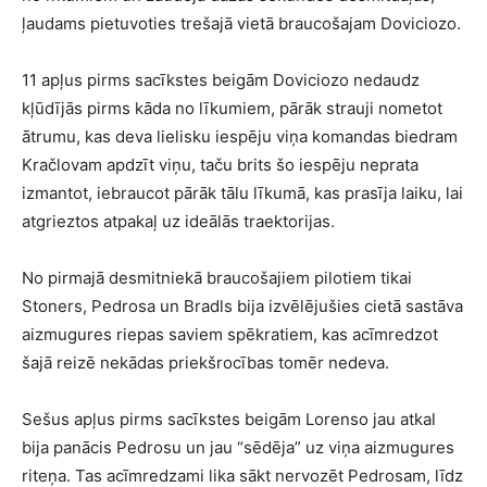
ļaudams pietuvoties trešajā vietā braucošajam Doviciozo.
11 apļus pirms sacīkstes beigām Doviciozo nedaudz
kļūdījās pirms kāda no līkumiem, pārāk strauji nometot
ātrumu, kas deva lielisku iespēju viņa komandas biedram
Kračlovam apdzīt viņu, taču brits šo iespēju neprata
izmantot, iebraucot pārāk tālu līkumā, kas prasīja laiku, lai
atgrieztos atpakaļ uz ideālās traektorijas.
No pirmajā desmitniekā braucošajiem pilotiem tikai
Stoners, Pedrosa un Bradls bija izvēlējušies cietā sastāva
aizmugures riepas saviem spēkratiem, kas acīmredzot
šajā reizē nekādas priekšrocības tomēr nedeva.
Sešus apļus pirms sacīkstes beigām Lorenso jau atkal
bija panācis Pedrosu un jau “sēdēja” uz viņa aizmugures
riteņa. Tas acīmredzami lika sākt nervozēt Pedrosam, līdz