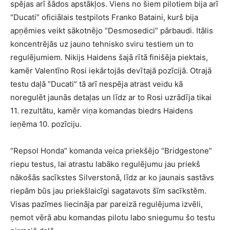
spējas arī šādos apstākļos. Viens no šiem pilotiem bija arī
“Ducati” oficiālais testpilots Franko Bataini, kurš bija
apņēmies veikt sākotnējo “Desmosedici” pārbaudi. Itālis
koncentrējās uz jauno tehnisko sviru testiem un to
regulējumiem. Nikijs Haidens šajā rītā finišēja piektais,
kamēr Valentīno Rosi iekārtojās devītajā pozīcijā. Otrajā
testu daļā “Ducati” tā arī nespēja atrast veidu kā
noregulēt jaunās detaļas un līdz ar to Rosi uzrādīja tikai
11. rezultātu, kamēr viņa komandas biedrs Haidens
ieņēma 10. pozīciju.
“Repsol Honda” komanda veica priekšējo “Bridgestone”
riepu testus, lai atrastu labāko regulējumu jau priekš
nākošās sacīkstes Silverstonā, līdz ar ko jaunais sastāvs
riepām būs jau priekšlaicīgi sagatavots šīm sacīkstēm.
Visas pazīmes liecināja par pareizā regulējuma izvēli,
ņemot vērā abu komandas pilotu labo sniegumu šo testu