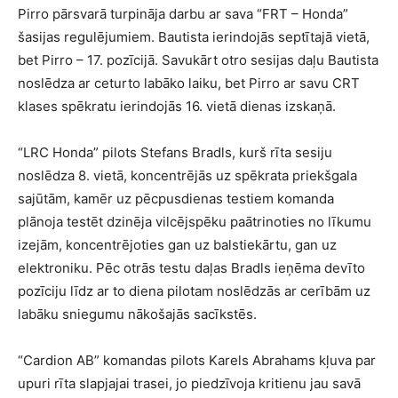
Pirro pārsvarā turpināja darbu ar sava “FRT – Honda”
šasijas regulējumiem. Bautista ierindojās septītajā vietā,
bet Pirro – 17. pozīcijā. Savukārt otro sesijas daļu Bautista
noslēdza ar ceturto labāko laiku, bet Pirro ar savu CRT
klases spēkratu ierindojās 16. vietā dienas izskaņā.
“LRC Honda” pilots Stefans Bradls, kurš rīta sesiju
noslēdza 8. vietā, koncentrējās uz spēkrata priekšgala
sajūtām, kamēr uz pēcpusdienas testiem komanda
plānoja testēt dzinēja vilcējspēku paātrinoties no līkumu
izejām, koncentrējoties gan uz balstiekārtu, gan uz
elektroniku. Pēc otrās testu daļas Bradls ieņēma devīto
pozīciju līdz ar to diena pilotam noslēdzās ar cerībām uz
labāku sniegumu nākošajās sacīkstēs.
“Cardion AB” komandas pilots Karels Abrahams kļuva par
upuri rīta slapjajai trasei, jo piedzīvoja kritienu jau savā