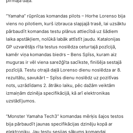
pirmajā daļā.
“Yamaha” rūpnīcas komandas pilots – Horhe Lorenso bija
viens no pilotiem, kurš izbrauca slapjajā trasē, lai uzsāktu
pārbaudīt komandas testu plānus attiecībā uz šādiem
laika apstākļiem, nolūkā labāk attīstīt jaudu. Katalonijas
GP uzvarētājs rīta testus noslēdza ceturtajā pozīcijā,
kamēr viņa komandas biedrs – Bens Spīss, kuram aiz
muguras ir vēl viena sarežģīta sacīkste, finišēja sestajā
pozīcijā. Testu otrajā daļā Lorenso dienu noslēdza ar 8.
rezultātu, savukārt – Spīss dienu noslēdz uz pozitīvas
nots, uzrādīdams 2. ātrāko laiku, pēc dažām veiktām
izmaiņām dzinēja specifikācijā, kā arī elektronikas
uzstādījumos.
“Monster Yamaha Tech3” komandas mērķis šajos testos
bija pārbaudīt jaunas specifikācijas dzinēju kopā ar
elektroniku. Jau testu sesijas sākums komandai