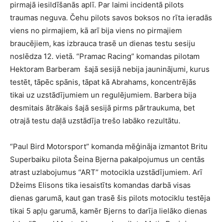
pirmajā iesildīšanās aplī. Par laimi incidentā pilots
traumas neguva. Čehu pilots savos boksos no rīta ieradās
viens no pirmajiem, kā arī bija viens no pirmajiem
braucējiem, kas izbrauca trasē un dienas testu sesiju
noslēdza 12. vietā. “Pramac Racing” komandas pilotam
Hektoram Barberam šajā sesijā nebija jauninājumi, kurus
testēt, tāpēc spānis, tāpat kā Abrahams, koncentrējās
tikai uz uzstādījumiem un regulējumiem. Barbera bija
desmitais ātrākais šajā sesijā pirms pārtraukuma, bet
otrajā testu daļā uzstādīja trešo labāko rezultātu.
“Paul Bird Motorsport” komanda mēģināja izmantot Britu
Superbaiku pilota Šeina Bjerna pakalpojumus un centās
atrast uzlabojumus “ART” motocikla uzstādījumiem. Arī
Džeims Elisons tika iesaistīts komandas darbā visas
dienas garumā, kaut gan trasē šis pilots motociklu testēja
tikai 5 apļu garumā, kamēr Bjerns to darīja lielāko dienas