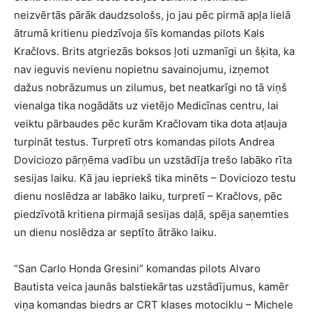
neizvērtās pārāk daudzsološs, jo jau pēc pirmā apļa lielā
ātrumā kritienu piedzīvoja šīs komandas pilots Kals
Kračlovs. Brits atgriezās boksos ļoti uzmanīgi un šķita, ka
nav ieguvis nevienu nopietnu savainojumu, izņemot
dažus nobrāzumus un zilumus, bet neatkarīgi no tā viņš
vienalga tika nogādāts uz vietējo Medicīnas centru, lai
veiktu pārbaudes pēc kurām Kračlovam tika dota atļauja
turpināt testus. Turpretī otrs komandas pilots Andrea
Doviciozo pārņēma vadību un uzstādīja trešo labāko rīta
sesijas laiku. Kā jau iepriekš tika minēts – Doviciozo testu
dienu noslēdza ar labāko laiku, turpretī – Kračlovs, pēc
piedzīvotā kritiena pirmajā sesijas daļā, spēja saņemties
un dienu noslēdza ar septīto ātrāko laiku.
“San Carlo Honda Gresini” komandas pilots Alvaro
Bautista veica jaunās balstiekārtas uzstādījumus, kamēr
viņa komandas biedrs ar CRT klases motociklu – Michele