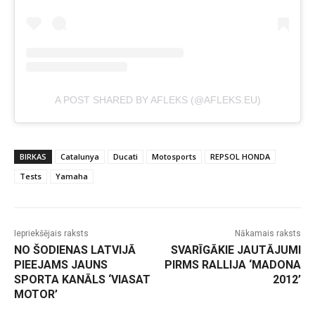
A POST SHARED BY AFLEKS (@AFLEKS.EU)
BIRKAS
Catalunya
Ducati
Motosports
REPSOL HONDA
Tests
Yamaha
Iepriekšējais raksts
Nākamais raksts
NO ŠODIENAS LATVIJĀ
SVARĪGĀKIE JAUTĀJUMI
PIEEJAMS JAUNS
PIRMS RALLIJA ‘MADONA
SPORTA KANĀLS ‘VIASAT
2012’
MOTOR’
-