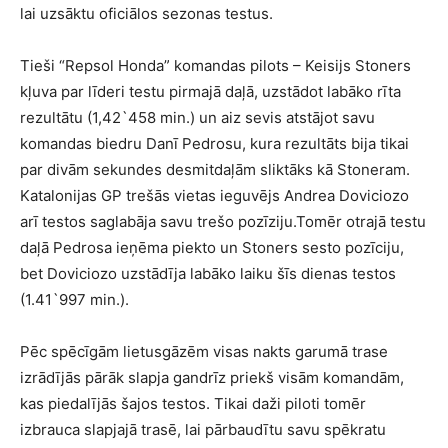
lai uzsāktu oficiālos sezonas testus.
Tieši “Repsol Honda” komandas pilots – Keisijs Stoners
kļuva par līderi testu pirmajā daļā, uzstādot labāko rīta
rezultātu (1,42`458 min.) un aiz sevis atstājot savu
komandas biedru Danī Pedrosu, kura rezultāts bija tikai
par divām sekundes desmitdaļām sliktāks kā Stoneram.
Katalonijas GP trešās vietas ieguvējs Andrea Doviciozo
arī testos saglabāja savu trešo pozīziju.Tomēr otrajā testu
daļā Pedrosa ieņēma piekto un Stoners sesto pozīciju,
bet Doviciozo uzstādīja labāko laiku šīs dienas testos
(1.41`997 min.).
Pēc spēcīgām lietusgāzēm visas nakts garumā trase
izrādījās pārāk slapja gandrīz priekš visām komandām,
kas piedalījās šajos testos. Tikai daži piloti tomēr
izbrauca slapjajā trasē, lai pārbaudītu savu spēkratu