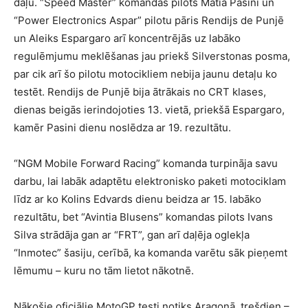
daļu. “Speed Master” komandas pilots Matia Pasini un
“Power Electronics Aspar” pilotu pāris Rendijs de Punjē
un Aleiks Espargaro arī koncentrējās uz labāko
regulēmjumu meklēšanas jau priekš Silverstonas posma,
par cik arī šo pilotu motocikliem nebija jaunu detaļu ko
testēt. Rendijs de Punjē bija ātrākais no CRT klases,
dienas beigās ierindojoties 13. vietā, priekšā Espargaro,
kamēr Pasini dienu noslēdza ar 19. rezultātu.
“NGM Mobile Forward Racing” komanda turpināja savu
darbu, lai labāk adaptētu elektronisko paketi motociklam
līdz ar ko Kolins Edvards dienu beidza ar 15. labāko
rezultātu, bet “Avintia Blusens” komandas pilots Ivans
Silva strādāja gan ar “FRT”, gan arī daļēja oglekļa
“Inmotec” šasiju, cerībā, ka komanda varētu sāk pieņemt
lēmumu – kuru no tām lietot nākotnē.
Nākošie oficiālie MotoGP testi notiks Aragonā, trešdien –