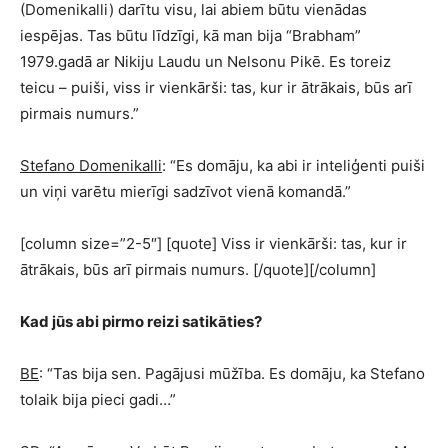
(Domenikalli) darītu visu, lai abiem būtu vienādas
iespējas. Tas būtu līdzīgi, kā man bija “Brabham”
1979.gadā ar Nikiju Laudu un Nelsonu Pikē. Es toreiz
teicu – puiši, viss ir vienkārši: tas, kur ir ātrākais, būs arī
pirmais numurs.”
Stefano Domenikalli
: “Es domāju, ka abi ir inteliģenti puiši
un viņi varētu mierīgi sadzīvot vienā komandā.”
[column size=”2-5″] [quote] Viss ir vienkārši: tas, kur ir
ātrākais, būs arī pirmais numurs. [/quote][/column]
Kad jūs abi pirmo reizi satikāties?
BE
: “Tas bija sen. Pagājusi mūžība. Es domāju, ka Stefano
tolaik bija pieci gadi…”