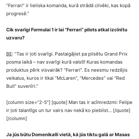
“Ferrari” ir lieliska komanda, kurā strādā cilvēki, kas kopā
progresē.”
Cik svarīgi Formulai 1 ir lai “Ferrari” pilots atkal izcīnītu
uzvaru?
BE
: “Tas ir ļoti svarīgi. Pastaigājiet pa pilsētu Grand Prix
posma laikā – nav svarīgi kurā valstī! Kuras komandas
produktus pērk visvairāk? “Ferrari”. Es neesmu redzējis
veikalus, kuros ir tikai “McLaren”, “Mercedes” vai “Red
Bull” suvenīri.”
[column size=”2-5″] [quote] Man tas ir acīmredzmi: Felipe
ir ļoti talantīgs un tur vairs nav nekā ko piebilst… [/quote]
[/column]
Ja jūs būtu Domenikalli vietā, kā jūs tiktu galā ar Masas