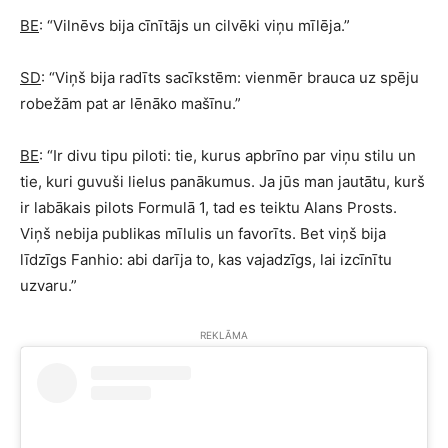
BE
: “Vilnēvs bija cīnītājs un cilvēki viņu mīlēja.”
SD
: “Viņš bija radīts sacīkstēm: vienmēr brauca uz spēju
robežām pat ar lēnāko mašīnu.”
BE
: “Ir divu tipu piloti: tie, kurus apbrīno par viņu stilu un
tie, kuri guvuši lielus panākumus. Ja jūs man jautātu, kurš
ir labākais pilots Formulā 1, tad es teiktu Alans Prosts.
Viņš nebija publikas mīlulis un favorīts. Bet viņš bija
līdzīgs Fanhio: abi darīja to, kas vajadzīgs, lai izcīnītu
uzvaru.”
REKLĀMA