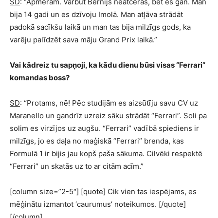
SD
: “Apmēram. Varbūt Bernijs neatceras, bet es gan. Man
bija 14 gadi un es dzīvoju Imolā. Man atļāva strādāt
padokā sacīkšu laikā un man tas bija milzīgs gods, ka
varēju palīdzēt sava māju Grand Prix laikā.”
Vai kādreiz tu sapņoji, ka kādu dienu būsi visas “Ferrari”
komandas boss?
SD
: “Protams, nē! Pēc studijām es aizsūtīju savu CV uz
Maranello un gandrīz uzreiz sāku strādāt “Ferrari”. Soli pa
solim es virzījos uz augšu. “Ferrari” vadībā spiediens ir
milzīgs, jo es daļa no maģiskā “Ferrari” brenda, kas
Formulā 1 ir bijis jau kopš paša sākuma. Cilvēki respektē
“Ferrari” un skatās uz to ar citām acīm.”
[column size=”2-5″] [quote] Cik vien tas iespējams, es
mēģinātu izmantot ‘caurumus’ noteikumos. [/quote]
[/column]