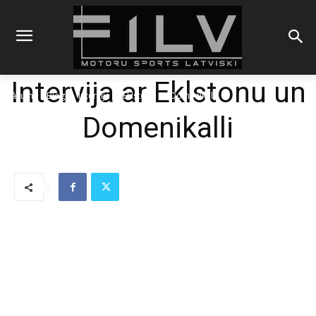
Intervija ar Eklstonu un
Sākums
Blogs
Intervija ar Eklstonu un Domenikalli
Domenikalli