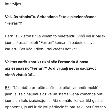
intervijas.
Vai Jūs atbalstītu Sebastiana Fetela pievienošanos
“Ferrari”?
Bernijs Eklstons
: “Es viņam to neieteiktu. Viņš vēl ir pārāk
jauns. Parasti piloti “Ferrari” komandā pabeidz savu
karjeru. Bet kādu dienu tas varētu notikt.”
Vai tas varētu notikt tikai pēc Fernando Alonso
aiziešanas no “Ferrari”? Jo divi gaiļi nevar sadzīvot
vienā vistu kūtī…
BE
: “Tā nebūtu problēma: šie abi piloti vienmēr meklē
jaunus izaicinājumus dzīvē un starts vienā komandā būtu
jauns un liels izaicinājums. Abi domātu, ka var tikt galā ar
oponentu, jo abi ir tik ļoti pārliecināti par sevi, bet Stefano