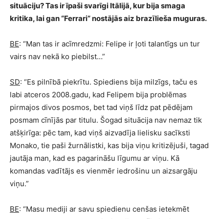
situāciju? Tas ir īpaši svarīgi Itālijā, kur bija smaga
kritika, lai gan “Ferrari” nostājās aiz brazīlieša muguras.
BE
: “Man tas ir acīmredzmi: Felipe ir ļoti talantīgs un tur
vairs nav nekā ko piebilst…”
SD
: “Es pilnībā piekrītu. Spiediens bija milzīgs, taču es
labi atceros 2008.gadu, kad Felipem bija problēmas
pirmajos divos posmos, bet tad viņš līdz pat pēdējam
posmam cīnījās par titulu. Šogad situācija nav nemaz tik
atšķirīga: pēc tam, kad viņš aizvadīja lielisku sacīksti
Monako, tie paši žurnālistki, kas bija viņu kritizējuši, tagad
jautāja man, kad es pagarināšu līgumu ar viņu. Kā
komandas vadītājs es vienmēr iedrošinu un aizsargāju
viņu.”
BE
: “Masu mediji ar savu spiedienu cenšas ietekmēt