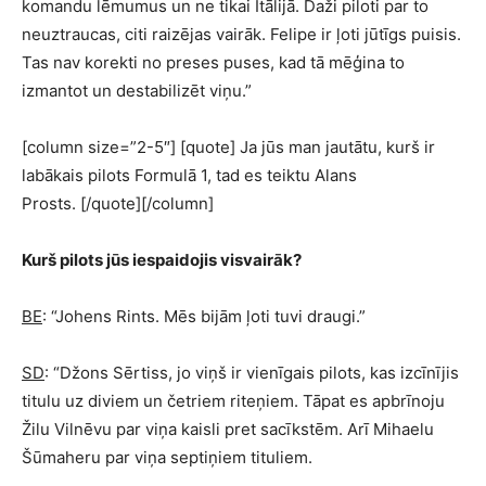
komandu lēmumus un ne tikai Itālijā. Daži piloti par to
neuztraucas, citi raizējas vairāk. Felipe ir ļoti jūtīgs puisis.
Tas nav korekti no preses puses, kad tā mēģina to
izmantot un destabilizēt viņu.”
[column size=”2-5″] [quote] Ja jūs man jautātu, kurš ir
labākais pilots Formulā 1, tad es teiktu Alans
Prosts. [/quote][/column]
Kurš pilots jūs iespaidojis visvairāk?
BE
: “Johens Rints. Mēs bijām ļoti tuvi draugi.”
SD
: “Džons Sērtiss, jo viņš ir vienīgais pilots, kas izcīnījis
titulu uz diviem un četriem riteņiem. Tāpat es apbrīnoju
Žilu Vilnēvu par viņa kaisli pret sacīkstēm. Arī Mihaelu
Šūmaheru par viņa septiņiem tituliem.