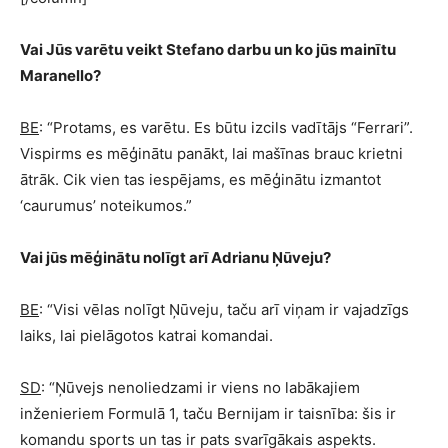
Vai Jūs varētu veikt Stefano darbu un ko jūs mainītu
Maranello?
BE
: “Protams, es varētu. Es būtu izcils vadītājs “Ferrari”.
Vispirms es mēģinātu panākt, lai mašīnas brauc krietni
ātrāk. Cik vien tas iespējams, es mēģinātu izmantot
‘caurumus’ noteikumos.”
Vai jūs mēģinātu nolīgt arī Adrianu Ņūveju?
BE
: “Visi vēlas nolīgt Ņūveju, taču arī viņam ir vajadzīgs
laiks, lai pielāgotos katrai komandai.
SD
: “Ņūvejs nenoliedzami ir viens no labākajiem
inženieriem Formulā 1, taču Bernijam ir taisnība: šis ir
komandu sports un tas ir pats svarīgākais aspekts.