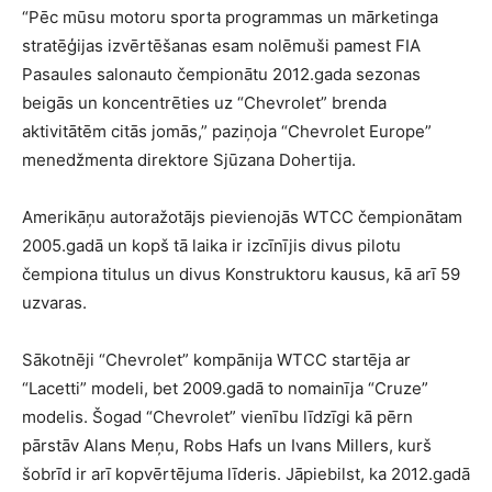
“Pēc mūsu motoru sporta programmas un mārketinga
stratēģijas izvērtēšanas esam nolēmuši pamest FIA
Pasaules salonauto čempionātu 2012.gada sezonas
beigās un koncentrēties uz “Chevrolet” brenda
aktivitātēm citās jomās,” paziņoja “Chevrolet Europe”
menedžmenta direktore Sjūzana Dohertija.
Amerikāņu autoražotājs pievienojās WTCC čempionātam
2005.gadā un kopš tā laika ir izcīnījis divus pilotu
čempiona titulus un divus Konstruktoru kausus, kā arī 59
uzvaras.
Sākotnēji “Chevrolet” kompānija WTCC startēja ar
“Lacetti” modeli, bet 2009.gadā to nomainīja “Cruze”
modelis. Šogad “Chevrolet” vienību līdzīgi kā pērn
pārstāv Alans Meņu, Robs Hafs un Ivans Millers, kurš
šobrīd ir arī kopvērtējuma līderis. Jāpiebilst, ka 2012.gadā