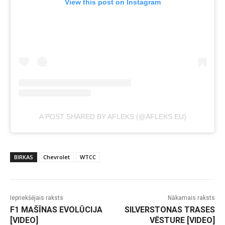
View this post on Instagram
A POST SHARED BY AFLEKS (@AFLEKS.EU)
BIRKAS
Chevrolet
WTCC
Iepriekšējais raksts
Nākamais raksts
F1 MAŠĪNAS EVOLŪCIJA
SILVERSTONAS TRASES
[VIDEO]
VĒSTURE [VIDEO]